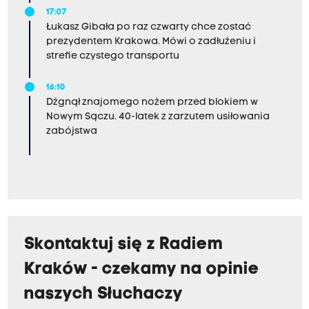
17:07
Łukasz Gibała po raz czwarty chce zostać
prezydentem Krakowa. Mówi o zadłużeniu i
strefie czystego transportu
16:10
Dźgnął znajomego nożem przed blokiem w
Nowym Sączu. 40-latek z zarzutem usiłowania
zabójstwa
Skontaktuj się z Radiem
Kraków - czekamy na opinie
naszych Słuchaczy