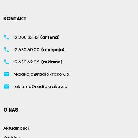
KONTAKT
phone
12 200 33 33
(antena)
phone
12 630 60 00
(recepcja)
phone
12 630 62 06
(reklama)
email
redakcja@radiokrakow.pl
email
reklama@radiokrakow.pl
O NAS
Aktualności