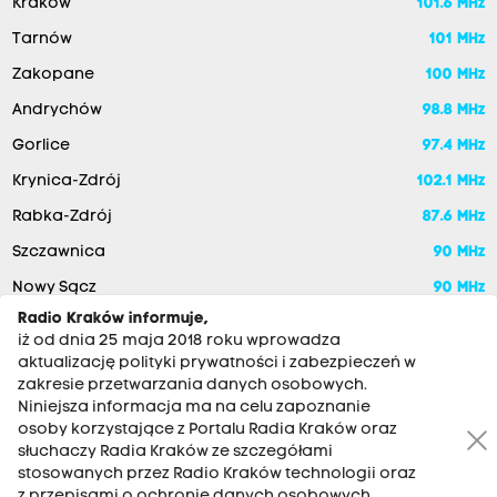
Kraków
101.6 MHz
Tarnów
101 MHz
Zakopane
100 MHz
Andrychów
98.8 MHz
Gorlice
97.4 MHz
Krynica-Zdrój
102.1 MHz
Rabka-Zdrój
87.6 MHz
Szczawnica
90 MHz
Nowy Sącz
90 MHz
Radio Kraków informuje,
iż od dnia 25 maja 2018 roku wprowadza
aktualizację polityki prywatności i zabezpieczeń w
zakresie przetwarzania danych osobowych.
Niniejsza informacja ma na celu zapoznanie
osoby korzystające z Portalu Radia Kraków oraz
słuchaczy Radia Kraków ze szczegółami
stosowanych przez Radio Kraków technologii oraz
RADIO KRAKÓW SA. Aleja Juliusza Słowackiego 22, 30-007
z przepisami o ochronie danych osobowych,