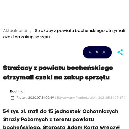
Aktualności
Strażacy z powiatu bocheńskiego otrzymali
czeki na zakup sprzętu
share
A
A
A
Strażacy z powiatu bocheńskiego
otrzymali czeki na zakup sprzętu
Bochnia
date_range
Piątek, 2020.07.31 09:49
( Edytowany Poniedziałek, 2021.05.31 07:47 )
54 tys. zł. trafi do 15 jednostek Ochotniczych
Straży Pożarnych z terenu powiatu
bocheńskiego. Starosta Adam Korta wręczył