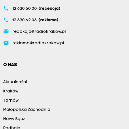
phone
12 630 60 00
(recepcja)
phone
12 630 62 06
(reklama)
email
redakcja@radiokrakow.pl
email
reklama@radiokrakow.pl
O NAS
Aktualności
Kraków
Tarnów
Małopolska Zachodnia
Nowy Sącz
Podhale