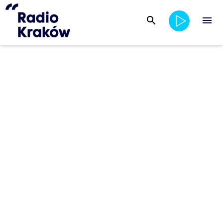
search
menu