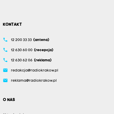
KONTAKT
phone
12 200 33 33
(antena)
phone
12 630 60 00
(recepcja)
phone
12 630 62 06
(reklama)
email
redakcja@radiokrakow.pl
email
reklama@radiokrakow.pl
O NAS