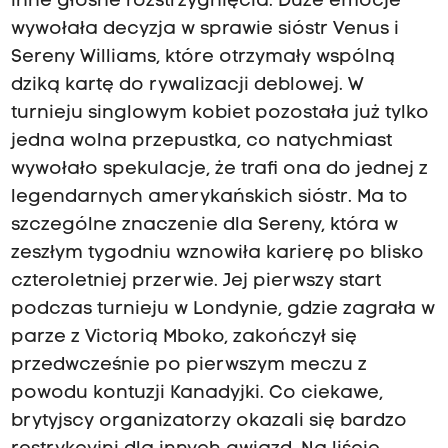
inne głośne rozstrzygnięcia. Duże emocje
wywołała decyzja w sprawie sióstr Venus i
Sereny Williams, które otrzymały wspólną
dziką kartę do rywalizacji deblowej. W
turnieju singlowym kobiet pozostała już tylko
jedna wolna przepustka, co natychmiast
wywołało spekulacje, że trafi ona do jednej z
legendarnych amerykańskich sióstr. Ma to
szczególne znaczenie dla Sereny, która w
zeszłym tygodniu wznowiła karierę po blisko
czteroletniej przerwie. Jej pierwszy start
podczas turnieju w Londynie, gdzie zagrała w
parze z Victorią Mboko, zakończył się
przedwcześnie po pierwszym meczu z
powodu kontuzji Kanadyjki. Co ciekawe,
brytyjscy organizatorzy okazali się bardzo