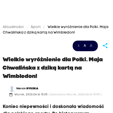
Aktualności
Sport
Wielkie wyróżnienie dla Polki. Maja
Chwalińska z dziką kartą na Wimbledon!
share
A
A
A
Wielkie wyróżnienie dla Polki. Maja
Chwalińska z dziką kartą na
Wimbledon!
Marcin
RYSZKA
date_range
Wtorek, 2026.06.16 15:05
( Edytowany Wtorek, 2026.06.16 15:09 )
Koniec niepewności i doskonała wiadomość