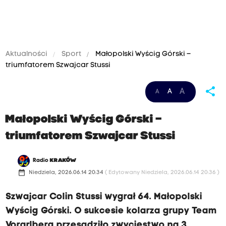
Aktualności
Sport
Małopolski Wyścig Górski –
triumfatorem Szwajcar Stussi
share
A
A
A
Małopolski Wyścig Górski –
triumfatorem Szwajcar Stussi
Radio
KRAKÓW
date_range
Niedziela, 2026.06.14 20:34
( Edytowany Niedziela, 2026.06.14 20:36 )
Szwajcar Colin Stussi wygrał 64. Małopolski
Wyścig Górski. O sukcesie kolarza grupy Team
Vorarlberg przesądziło zwycięstwo na 3.