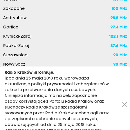
Zakopane
100 MHz
Andrychów
98.8 MHz
Gorlice
97.4 MHz
Krynica-Zdrój
102.1 MHz
Rabka-Zdrój
87.6 MHz
Szczawnica
90 MHz
Nowy Sącz
90 MHz
Radio Kraków informuje,
iż od dnia 25 maja 2018 roku wprowadza
aktualizację polityki prywatności i zabezpieczeń w
zakresie przetwarzania danych osobowych.
Niniejsza informacja ma na celu zapoznanie
osoby korzystające z Portalu Radia Kraków oraz
słuchaczy Radia Kraków ze szczegółami
stosowanych przez Radio Kraków technologii oraz
RADIO KRAKÓW SA. Aleja Juliusza Słowackiego 22, 30-007
z przepisami o ochronie danych osobowych,
Kraków
obowiązujących od dnia 25 maja 2018 roku.