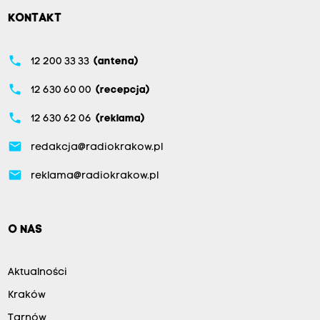
KONTAKT
phone
12 200 33 33
(antena)
phone
12 630 60 00
(recepcja)
phone
12 630 62 06
(reklama)
email
redakcja@radiokrakow.pl
email
reklama@radiokrakow.pl
O NAS
Aktualności
Kraków
Tarnów