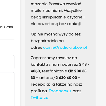
możecie Państwo wysyłać
maile z opiniami. Wszystkie
będą skrupulatnie czytane i
nie pozostaną bez reakcji.
i i Pani
Opinie można wysyłać też
bezpośrednio na
adres
opinie@radiokrakow.pl
Zapraszamy również do
kontaktu z nami poprzez SMS -
4080
, telefonicznie (
12 200 33
33
– antena,
12 630 60 00
–
recepcja), a także na nasz
profil na
Facebooku
oraz
Twitterze