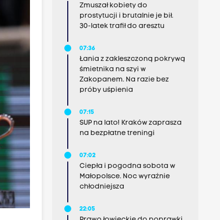
Zmuszał kobiety do
prostytucji i brutalnie je bił.
30-latek trafił do aresztu
07:36
Łania z zakleszczoną pokrywą
śmietnika na szyi w
Zakopanem. Na razie bez
próby uśpienia
07:15
SUP na lato! Kraków zaprasza
na bezpłatne treningi
07:02
Ciepła i pogodna sobota w
Małopolsce. Noc wyraźnie
chłodniejsza
22:05
Prawo łowieckie do poprawki.