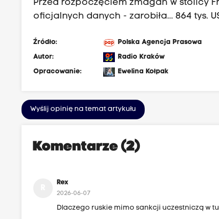
Przed rozpoczęciem zmagań w stolicy Fra
oficjalnych danych - zarobiła... 864 tys. U
Źródło:
Polska Agencja Prasowa
Autor:
Radio Kraków
Opracowanie:
Ewelina Kołpak
Wyślij opinię na temat artykułu
Komentarze (2)
Rex
R
2026-06-07
Dlaczego ruskie mimo sankcji uczestniczą w tu