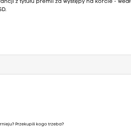
ncji z tytułu premii za występy na korcie - wed
SD.
rnieju? Przekupili kogo trzeba?