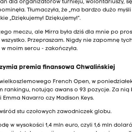
ań dla organizatorów turnieju, wolontariuszy, s
oś pominęła. Tłumaczyła, że „ma bardzo dużo myśli
kie „Dziękujemy! Dziękujemy!”.
pszego meczu, ale Mirra była dziś dla mnie po pro
ie wszystko. Przepraszam. Nigdy nie zapomnę tyc
e w moim sercu - zakończyła.
brzymia premia finansowa Chwalińskiej
e wielkoszlemowego French Open, w poniedziałe
m rankingu, notując awans o 93 pozycje. Za nią
nki Emma Navarro czy Madison Keys.
a wśród stu czołowych zawodniczek globu.
ę w wysokości 1,4 mln euro, czyli 1,6 mln dolar