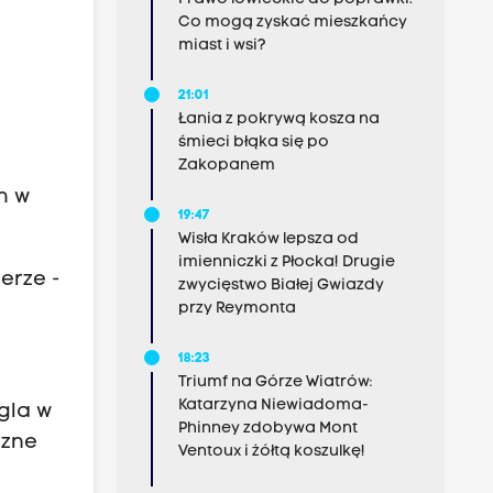
Co mogą zyskać mieszkańcy
miast i wsi?
21:01
Łania z pokrywą kosza na
śmieci błąka się po
Zakopanem
h w
19:47
Wisła Kraków lepsza od
imienniczki z Płocka! Drugie
erze -
zwycięstwo Białej Gwiazdy
przy Reymonta
18:23
Triumf na Górze Wiatrów:
Katarzyna Niewiadoma-
gla w
Phinney zdobywa Mont
czne
Ventoux i żółtą koszulkę!