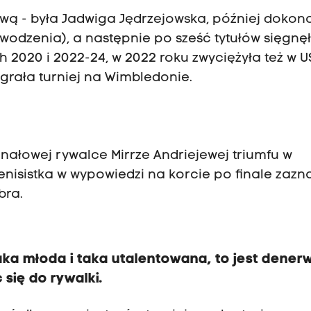
ową - była Jadwiga Jędrzejowska, później dokon
odzenia), a następnie po sześć tytułów sięgnę
h 2020 i 2022-24, w 2022 roku zwyciężyła też w U
rała turniej na Wimbledonie.
nałowej rywalce Mirrze Andriejewej triumfu w
isistka w wypowiedzi na korcie po finale zazna
bra.
Taka młoda i taka utalentowana, to jest dener
się do rywalki.