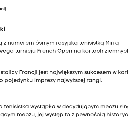
nij
ki
ą z numerem ósmym rosyjską tenisistką Mirrą
mowego turnieju French Open na kortach ziemnyc
tolicy Francji jest największym sukcesem w kari
o pojedynku imprezy najwyższej rangi.
a tenisistka wystąpiła w decydującym meczu sin
jącym meczu, jej występ to z pewnością history