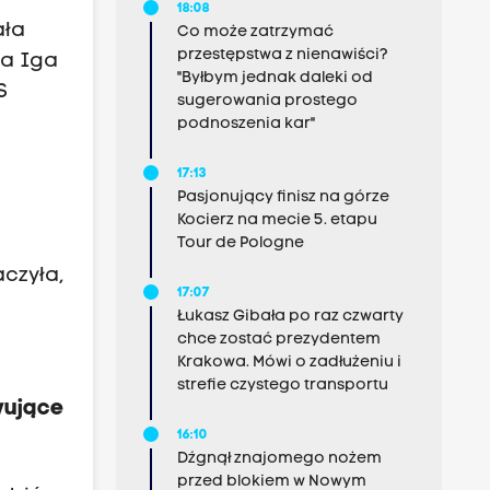
18:08
ała
Co może zatrzymać
przestępstwa z nienawiści?
ła Iga
"Byłbym jednak daleki od
S
sugerowania prostego
podnoszenia kar"
17:13
Pasjonujący finisz na górze
Kocierz na mecie 5. etapu
Tour de Pologne
czyła,
17:07
Łukasz Gibała po raz czwarty
chce zostać prezydentem
Krakowa. Mówi o zadłużeniu i
strefie czystego transportu
wujące
16:10
Dźgnął znajomego nożem
przed blokiem w Nowym