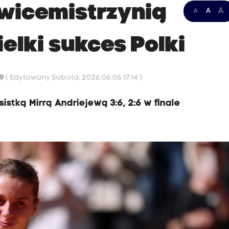
wicemistrzynią
A
A
A
elki sukces Polki
49
( Edytowany Sobota, 2026.06.06 17:14 )
istką Mirrą Andriejewą 3:6, 2:6 w finale