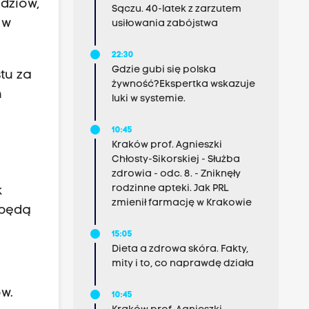
ędziów,
Sączu. 40-latek z zarzutem
 w
usiłowania zabójstwa
22:30
Gdzie gubi się polska
stu za
żywność?Ekspertka wskazuje
h
luki w systemie.
10:45
Kraków prof. Agnieszki
Chłosty-Sikorskiej - Służba
zdrowia - odc. 8. - Zniknęły
rodzinne apteki. Jak PRL
k
zmienił farmację w Krakowie
 będą
15:05
Dieta a zdrowa skóra. Fakty,
mity i to, co naprawdę działa
ów.
10:45