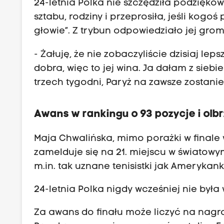
24-letnia Polka nie szczędziła podziękow
sztabu, rodziny i przeprosiła, jeśli kog
głowie”. Z trybun odpowiedziało jej grom
- Żałuję, że nie zobaczyliście dzisiaj le
dobra, więc to jej wina. Ja dałam z sieb
trzech tygodni, Paryż na zawsze zostani
Awans w rankingu o 93 pozycje i ol
Maja Chwalińska, mimo porażki w final
zamelduje się na 21. miejscu w światowy
m.in. tak uznane tenisistki jak Ameryka
24-letnia Polka nigdy wcześniej nie był
Za awans do finału może liczyć na nagrod