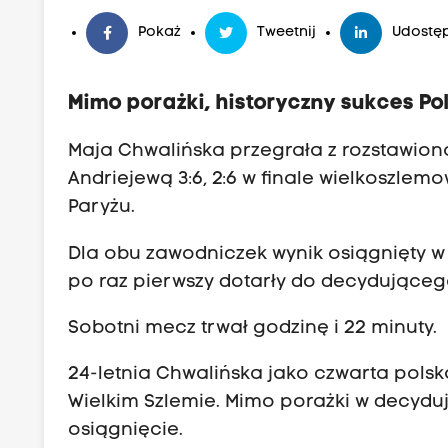
Pokaż
Tweetnij
Udostęp
Mimo porażki, historyczny sukces Pol
Maja Chwalińska przegrała z rozstawion
Andriejewą 3:6, 2:6 w finale wielkoszle
Paryżu.
Dla obu zawodniczek wynik osiągnięty w s
po raz pierwszy dotarły do decydująceg
Sobotni mecz trwał godzinę i 22 minuty.
24-letnia Chwalińska jako czwarta polsk
Wielkim Szlemie. Mimo porażki w decydu
osiągnięcie.