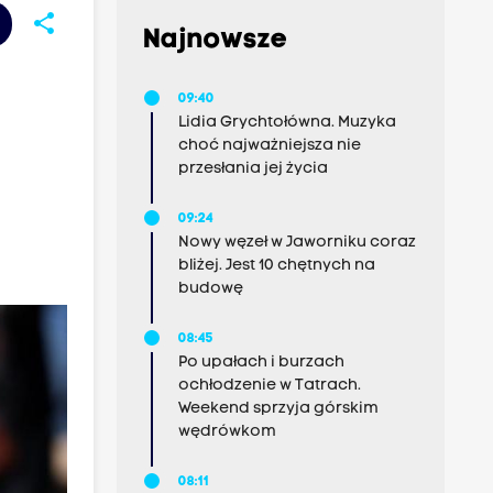
share
Najnowsze
09:40
Lidia Grychtołówna. Muzyka
choć najważniejsza nie
przesłania jej życia
09:24
Nowy węzeł w Jaworniku coraz
bliżej. Jest 10 chętnych na
budowę
08:45
Po upałach i burzach
ochłodzenie w Tatrach.
Weekend sprzyja górskim
wędrówkom
08:11