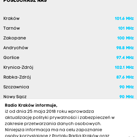
POSŁUCHASZ NAS
Kraków
101.6 MHz
Tarnów
101 MHz
Zakopane
100 MHz
Andrychów
98.8 MHz
Gorlice
97.4 MHz
Krynica-Zdrój
102.1 MHz
Rabka-Zdrój
87.6 MHz
Szczawnica
90 MHz
Nowy Sącz
90 MHz
Radio Kraków informuje,
iż od dnia 25 maja 2018 roku wprowadza
aktualizację polityki prywatności i zabezpieczeń w
zakresie przetwarzania danych osobowych.
Niniejsza informacja ma na celu zapoznanie
osoby korzystające z Portalu Radia Kraków oraz