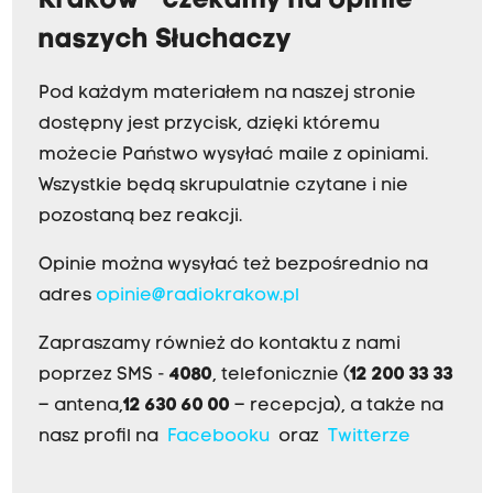
Kraków - czekamy na opinie
naszych Słuchaczy
Pod każdym materiałem na naszej stronie
dostępny jest przycisk, dzięki któremu
możecie Państwo wysyłać maile z opiniami.
Wszystkie będą skrupulatnie czytane i nie
pozostaną bez reakcji.
Opinie można wysyłać też bezpośrednio na
adres
opinie@radiokrakow.pl
Zapraszamy również do kontaktu z nami
poprzez SMS -
4080
, telefonicznie (
12 200 33 33
– antena,
12 630 60 00
– recepcja), a także na
nasz profil na
Facebooku
oraz
Twitterze