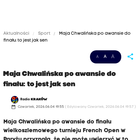
Aktualności
Sport
Maja Chwalińska po awansie do
finału: to jest jak sen
share
A
A
A
Maja Chwalińska po awansie do
finału: to jest jak sen
Radio
KRAKÓW
date_range
Czwartek, 2026.06.04 19:55
( Edytowany Czwartek, 2026.06.04 19:57 )
Maja Chwalińska po awansie do finału
wielkoszlemowego turnieju French Open w
Paryżu przyznała, że nie może uwierzyć w to,