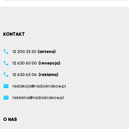
KONTAKT
phone
12 200 33 33
(antena)
phone
12 630 60 00
(recepcja)
phone
12 630 62 06
(reklama)
email
redakcja@radiokrakow.pl
email
reklama@radiokrakow.pl
O NAS