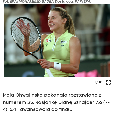
Fot. EPA/MOHAMMED BADRA Dostawca: PAP/EPA.
crop_free
1
/ 10
Maja Chwalińska pokonała rozstawioną z
numerem 25. Rosjankę Dianę Sznajder 7:6 (7-
4), 6:4 i awansowała do finału