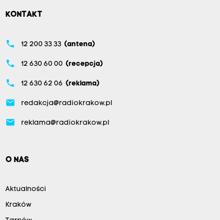
KONTAKT
phone
12 200 33 33
(antena)
phone
12 630 60 00
(recepcja)
phone
12 630 62 06
(reklama)
email
redakcja@radiokrakow.pl
email
reklama@radiokrakow.pl
O NAS
Aktualności
Kraków