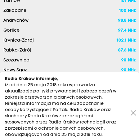
Tarnów
101 MHz
Zakopane
100 MHz
Andrychów
98.8 MHz
Gorlice
97.4 MHz
Krynica-Zdrój
102.1 MHz
Rabka-Zdrój
87.6 MHz
Szczawnica
90 MHz
Nowy Sącz
90 MHz
Radio Kraków informuje,
iż od dnia 25 maja 2018 roku wprowadza
aktualizację polityki prywatności i zabezpieczeń w
zakresie przetwarzania danych osobowych.
Niniejsza informacja ma na celu zapoznanie
osoby korzystające z Portalu Radia Kraków oraz
słuchaczy Radia Kraków ze szczegółami
stosowanych przez Radio Kraków technologii oraz
RADIO KRAKÓW SA. Aleja Juliusza Słowackiego 22, 30-007
z przepisami o ochronie danych osobowych,
Kraków
obowiązujących od dnia 25 maja 2018 roku.