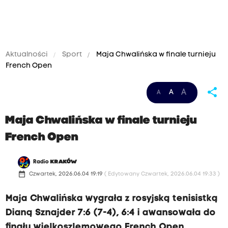
Aktualności
Sport
Maja Chwalińska w finale turnieju
French Open
share
A
A
A
Maja Chwalińska w finale turnieju
French Open
Radio
KRAKÓW
date_range
Czwartek, 2026.06.04 19:19
( Edytowany Czwartek, 2026.06.04 19:33 )
Maja Chwalińska wygrała z rosyjską tenisistką
Dianą Sznajder 7:6 (7-4), 6:4 i awansowała do
finału wielkoszlemowego French Open.