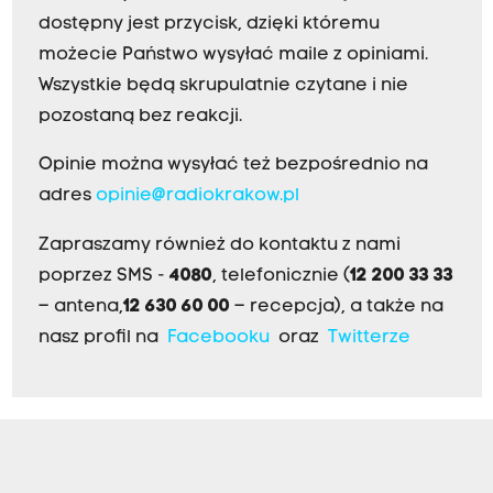
dostępny jest przycisk, dzięki któremu
możecie Państwo wysyłać maile z opiniami.
Wszystkie będą skrupulatnie czytane i nie
pozostaną bez reakcji.
Opinie można wysyłać też bezpośrednio na
adres
opinie@radiokrakow.pl
Zapraszamy również do kontaktu z nami
poprzez SMS -
4080
, telefonicznie (
12 200 33 33
– antena,
12 630 60 00
– recepcja), a także na
nasz profil na
Facebooku
oraz
Twitterze