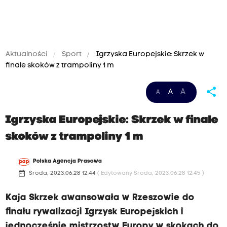
Aktualności
Sport
Igrzyska Europejskie: Skrzek w
finale skoków z trampoliny 1 m
share
A
A
A
Igrzyska Europejskie: Skrzek w finale
skoków z trampoliny 1 m
Polska Agencja Prasowa
date_range
Środa, 2023.06.28 12:44
( Edytowany Środa, 2023.06.28 12:45 )
Kaja Skrzek awansowała w Rzeszowie do
finału rywalizacji Igrzysk Europejskich i
jednocześnie mistrzostw Europy w skokach do