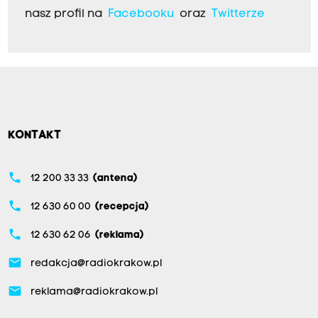
nasz profil na
Facebooku
oraz
Twitterze
KONTAKT
phone
12 200 33 33
(antena)
phone
12 630 60 00
(recepcja)
phone
12 630 62 06
(reklama)
email
redakcja@radiokrakow.pl
email
reklama@radiokrakow.pl