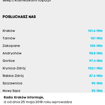
Sklep z kosmetykami tolpa.pl
POSŁUCHASZ NAS
Kraków
101.6 MHz
Tarnów
101 MHz
Zakopane
100 MHz
Andrychów
98.8 MHz
Gorlice
97.4 MHz
Krynica-Zdrój
102.1 MHz
Rabka-Zdrój
87.6 MHz
Szczawnica
90 MHz
Nowy Sącz
90 MHz
Radio Kraków informuje,
iż od dnia 25 maja 2018 roku wprowadza