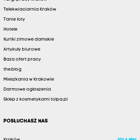
Telekwiaciarnia Kraków
Tanie loty
Hotele
Kurtki zimowe damskie
Artykuły biurowe
Baza ofert pracy
the:blog
Mieszkania w Krakowie
Darmowe ogłoszenia
Sklep z kosmetykami tolpa.pl
POSŁUCHASZ NAS
Kraków
101.6 MHz