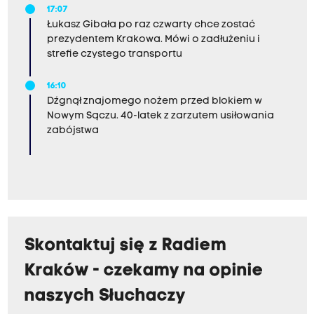
17:07
Łukasz Gibała po raz czwarty chce zostać
prezydentem Krakowa. Mówi o zadłużeniu i
strefie czystego transportu
16:10
Dźgnął znajomego nożem przed blokiem w
Nowym Sączu. 40-latek z zarzutem usiłowania
zabójstwa
Skontaktuj się z Radiem
Kraków - czekamy na opinie
naszych Słuchaczy