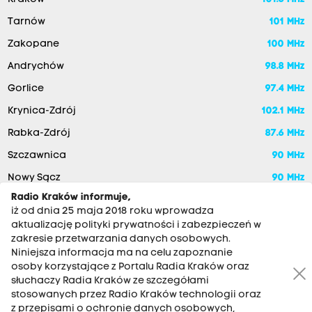
Tarnów
101 MHz
Zakopane
100 MHz
Andrychów
98.8 MHz
Gorlice
97.4 MHz
Krynica-Zdrój
102.1 MHz
Rabka-Zdrój
87.6 MHz
Szczawnica
90 MHz
Nowy Sącz
90 MHz
Radio Kraków informuje,
iż od dnia 25 maja 2018 roku wprowadza
aktualizację polityki prywatności i zabezpieczeń w
zakresie przetwarzania danych osobowych.
Niniejsza informacja ma na celu zapoznanie
osoby korzystające z Portalu Radia Kraków oraz
słuchaczy Radia Kraków ze szczegółami
stosowanych przez Radio Kraków technologii oraz
RADIO KRAKÓW SA. Aleja Juliusza Słowackiego 22, 30-007
z przepisami o ochronie danych osobowych,