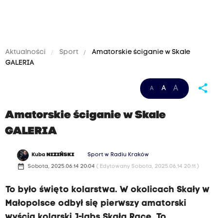
Aktualności
Sport
Amatorskie ściganie w Skale
GALERIA
share
A
A
A
Amatorskie ściganie w Skale
GALERIA
Kuba
NIZIŃSKI
Sport w Radiu Kraków
date_range
Sobota, 2025.06.14 20:04
( Edytowany Sobota, 2025.06.14 20:11 )
To było święto kolarstwa. W okolicach Skały w
Małopolsce odbył się pierwszy amatorski
wyścig kolarski J-labs Skała Race. To