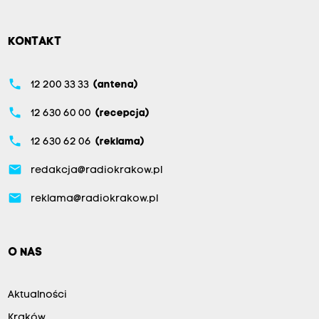
KONTAKT
phone
12 200 33 33
(antena)
phone
12 630 60 00
(recepcja)
phone
12 630 62 06
(reklama)
email
redakcja@radiokrakow.pl
email
reklama@radiokrakow.pl
O NAS
Aktualności
Kraków