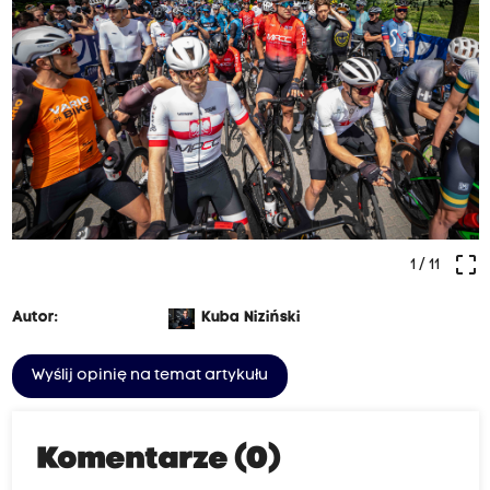
crop_free
1
/ 11
Autor:
Kuba Niziński
Wyślij opinię na temat artykułu
Komentarze (0)