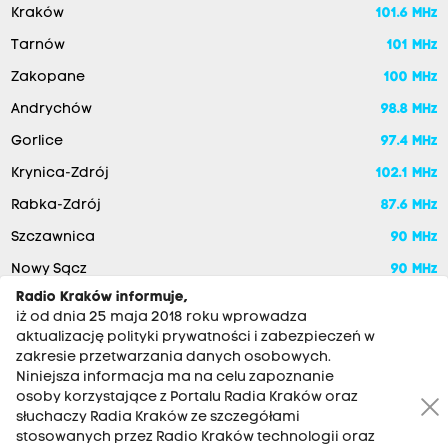
Kraków
101.6 MHz
Tarnów
101 MHz
Zakopane
100 MHz
Andrychów
98.8 MHz
Gorlice
97.4 MHz
Krynica-Zdrój
102.1 MHz
Rabka-Zdrój
87.6 MHz
Szczawnica
90 MHz
Nowy Sącz
90 MHz
Radio Kraków informuje,
iż od dnia 25 maja 2018 roku wprowadza
aktualizację polityki prywatności i zabezpieczeń w
zakresie przetwarzania danych osobowych.
Niniejsza informacja ma na celu zapoznanie
osoby korzystające z Portalu Radia Kraków oraz
słuchaczy Radia Kraków ze szczegółami
stosowanych przez Radio Kraków technologii oraz