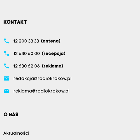
KONTAKT
phone
12 200 33 33
(antena)
phone
12 630 60 00
(recepcja)
phone
12 630 62 06
(reklama)
email
redakcja@radiokrakow.pl
email
reklama@radiokrakow.pl
O NAS
Aktualności