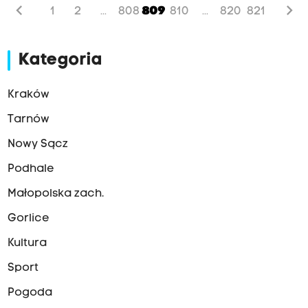
chevron_left
chevron_right
1
2
808
809
810
820
821
...
...
Kategoria
Kraków
Tarnów
Nowy Sącz
Podhale
Małopolska zach.
Gorlice
Kultura
Sport
Pogoda