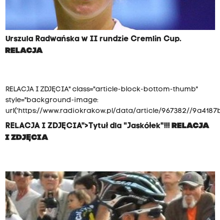
Urszula Radwańska w II rundzie Cremlin Cup.
RELACJA
RELACJA I ZDJĘCIA" class="article-block-bottom-thumb"
style="background-image:
url('https://www.radiokrakow.pl/data/article/967382//9a4187
RELACJA I ZDJĘCIA">Tytuł dla "Jaskółek"!!!
RELACJA
I ZDJĘCIA