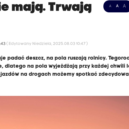
ie mają. Trwają
A
A
A
0:43
( Edytowany Niedziela, 2025.08.03 10:47 )
aje padać deszcz, na pola ruszają rolnicy. Tegoro
, dlatego na pola wyjeżdżają przy każdej chwili 
pojazdów na drogach możemy spotkać zdecydowa