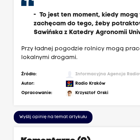
w
e
-
To jest ten moment, kiedy mogą
r
zachęcam do tego, żeby potrakto
s
Sawińska z Katedry Agronomii Uni
y
t
Przy ładnej pogodzie rolnicy mogą pra
e
lokalnymi drogami.
t
u
Źródło:
Informacyjna Agencja Radi
P
Autor:
Radio Kraków
r
Opracowanie:
Krzysztof Orski
z
y
r
Wyślij opinię na temat artykułu
o
d