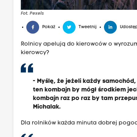
e
d
Fot. Pexels
r
Pokaż
Tweetnij
Udostęp
y
A
Rolnicy apelują do kierowców o wyrozu
g
kierowcy?
r
o
n
o
-
Myślę, że jeżeli każdy samochód,
m
ten kombajn by mógł środkiem jecha
i
kombajn raz po raz by tam przepuś
i
Michalak.
U
Dla rolników każda minuta dobrej pogod
n
i