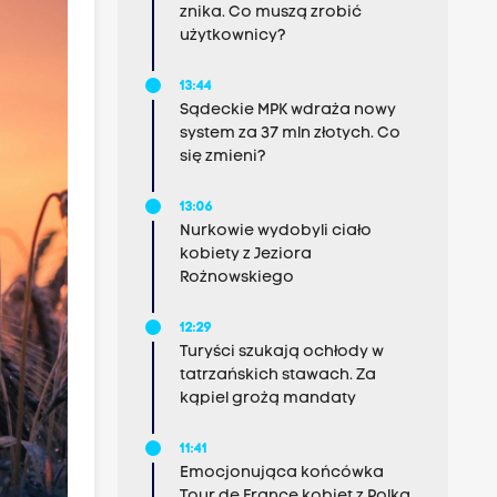
znika. Co muszą zrobić
użytkownicy?
13:44
Sądeckie MPK wdraża nowy
system za 37 mln złotych. Co
się zmieni?
13:06
Nurkowie wydobyli ciało
kobiety z Jeziora
Rożnowskiego
12:29
Turyści szukają ochłody w
tatrzańskich stawach. Za
kąpiel grożą mandaty
11:41
Emocjonująca końcówka
Tour de France kobiet z Polką