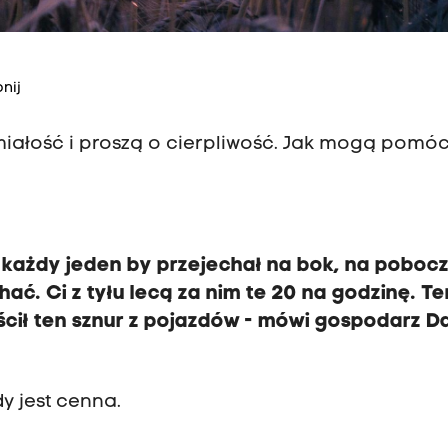
nij
miałość i proszą o cierpliwość. Jak mogą pomó
 każdy jeden by przejechał na bok, na pobocz
ć. Ci z tyłu lecą za nim te 20 na godzinę. Te
cił ten sznur z pojazdów - mówi
gospodarz Da
y jest cenna.