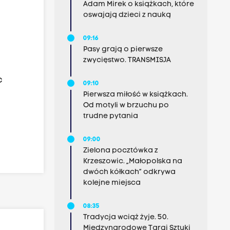
Adam Mirek o książkach, które
oswajają dzieci z nauką
09:16
Pasy grają o pierwsze
zwycięstwo. TRANSMISJA
c
09:10
Pierwsza miłość w książkach.
Od motyli w brzuchu po
trudne pytania
09:00
Zielona pocztówka z
Krzeszowic. „Małopolska na
dwóch kółkach” odkrywa
kolejne miejsca
08:35
Tradycja wciąż żyje. 50.
Międzynarodowe Targi Sztuki