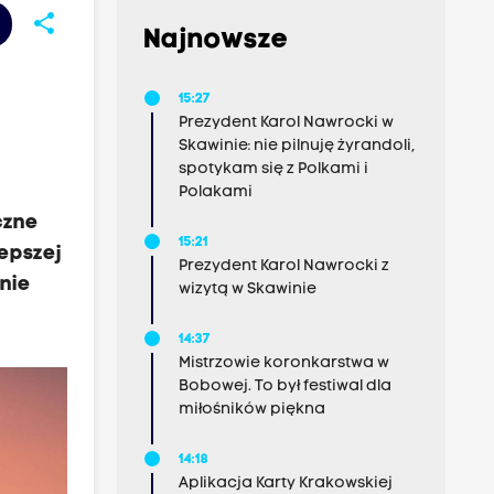
share
Najnowsze
15:27
Prezydent Karol Nawrocki w
Skawinie: nie pilnuję żyrandoli,
spotykam się z Polkami i
Polakami
czne
15:21
lepszej
Prezydent Karol Nawrocki z
nie
wizytą w Skawinie
14:37
Mistrzowie koronkarstwa w
Bobowej. To był festiwal dla
miłośników piękna
14:18
Aplikacja Karty Krakowskiej