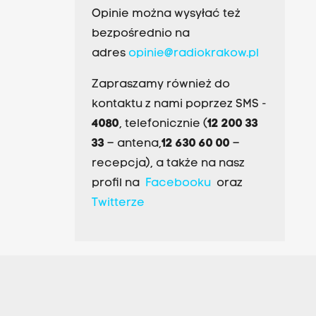
Opinie można wysyłać też
bezpośrednio na
adres
opinie@radiokrakow.pl
Zapraszamy również do
kontaktu z nami poprzez SMS -
4080
, telefonicznie (
12 200 33
33
– antena,
12 630 60 00
–
recepcja), a także na nasz
profil na
Facebooku
oraz
Twitterze