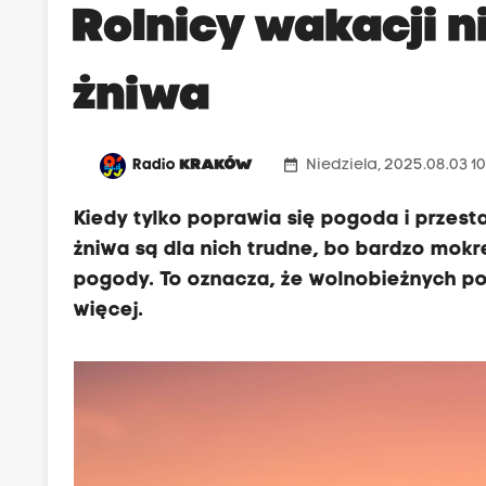
o
Rolnicy wakacji n
d
a
żniwa
j
e
p
date_range
Radio
KRAKÓW
Niedziela, 2025.08.03 1
r
Kiedy tylko poprawia się pogoda i przest
o
żniwa są dla nich trudne, bo bardzo mokre
f
pogody. To oznacza, że wolnobieżnych 
e
więcej.
s
o
r
Z
u
z