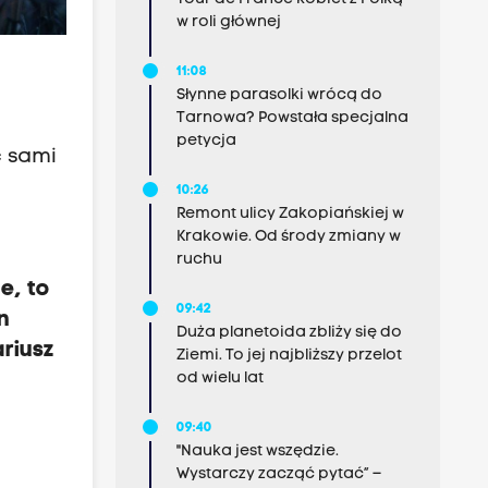
w roli głównej
11:08
Słynne parasolki wrócą do
Tarnowa? Powstała specjalna
petycja
c sami
10:26
Remont ulicy Zakopiańskiej w
Krakowie. Od środy zmiany w
ruchu
e, to
09:42
n
Duża planetoida zbliży się do
riusz
Ziemi. To jej najbliższy przelot
od wielu lat
09:40
"Nauka jest wszędzie.
Wystarczy zacząć pytać” –