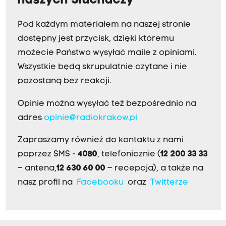
naszych Słuchaczy
Pod każdym materiałem na naszej stronie
dostępny jest przycisk, dzięki któremu
możecie Państwo wysyłać maile z opiniami.
Wszystkie będą skrupulatnie czytane i nie
pozostaną bez reakcji.
Opinie można wysyłać też bezpośrednio na
adres
opinie@radiokrakow.pl
Zapraszamy również do kontaktu z nami
poprzez SMS -
4080
, telefonicznie (
12 200 33 33
– antena,
12 630 60 00
– recepcja), a także na
nasz profil na
Facebooku
oraz
Twitterze