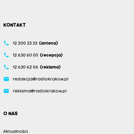
KONTAKT
phone
12 200 33 33
(antena)
phone
12 630 60 00
(recepcja)
phone
12 630 62 06
(reklama)
email
redakcja@radiokrakow.pl
email
reklama@radiokrakow.pl
O NAS
Aktualności