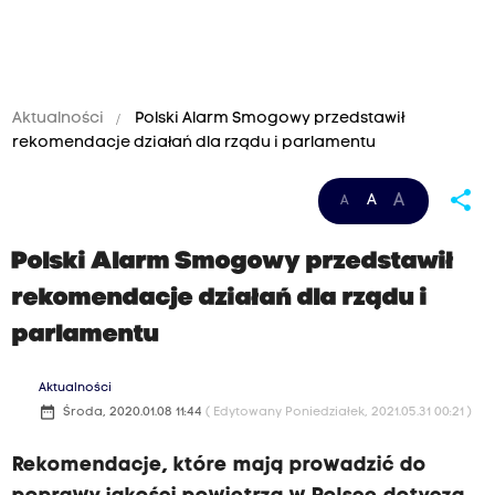
Aktualności
Polski Alarm Smogowy przedstawił
rekomendacje działań dla rządu i parlamentu
share
A
A
A
Polski Alarm Smogowy przedstawił
rekomendacje działań dla rządu i
parlamentu
Aktualności
date_range
Środa, 2020.01.08 11:44
( Edytowany Poniedziałek, 2021.05.31 00:21 )
Rekomendacje, które mają prowadzić do