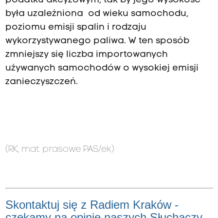
podatku akcyzowym, tak by jego wysokość
była uzależniona od wieku samochodu,
poziomu emisji spalin i rodzaju
wykorzystywanego paliwa. W ten sposób
zmniejszy się liczba importowanych
używanych samochodów o wysokiej emisji
zanieczyszczeń.
(RK, mat. prasowe PAS/ek)
Skontaktuj się z Radiem Kraków -
czekamy na opinie naszych Słuchaczy