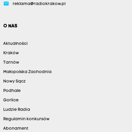
email
reklama@radiokrakow.pl
O NAS
Aktualności
Kraków
Tarnów
Małopolska Zachodnia
Nowy Sącz
Podhale
Gorlice
Ludzie Radia
Regulamin konkursów
Abonament