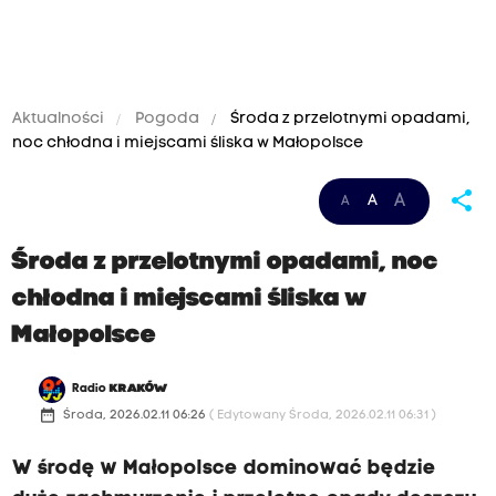
Aktualności
Pogoda
Środa z przelotnymi opadami,
noc chłodna i miejscami śliska w Małopolsce
share
A
A
A
Środa z przelotnymi opadami, noc
chłodna i miejscami śliska w
Małopolsce
Radio
KRAKÓW
date_range
Środa, 2026.02.11 06:26
( Edytowany Środa, 2026.02.11 06:31 )
W środę w Małopolsce dominować będzie