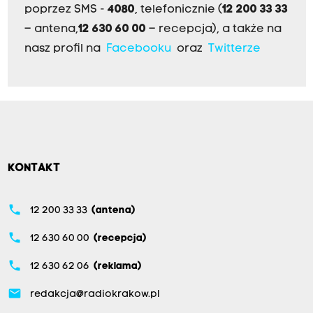
poprzez SMS -
4080
, telefonicznie (
12 200 33 33
– antena,
12 630 60 00
– recepcja), a także na
nasz profil na
Facebooku
oraz
Twitterze
KONTAKT
phone
12 200 33 33
(antena)
phone
12 630 60 00
(recepcja)
phone
12 630 62 06
(reklama)
email
redakcja@radiokrakow.pl