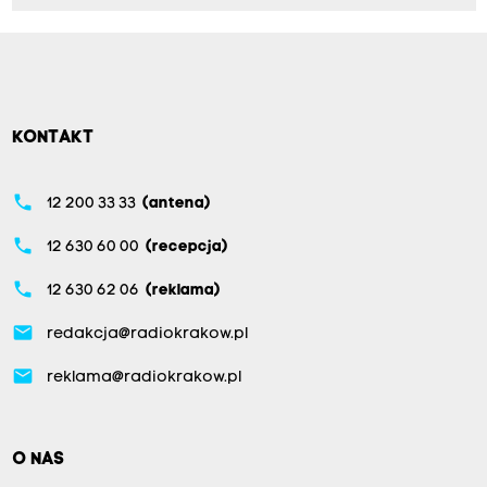
KONTAKT
phone
12 200 33 33
(antena)
phone
12 630 60 00
(recepcja)
phone
12 630 62 06
(reklama)
email
redakcja@radiokrakow.pl
email
reklama@radiokrakow.pl
O NAS