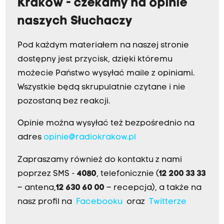
Kraków - czekamy na opinie
naszych Słuchaczy
Pod każdym materiałem na naszej stronie
dostępny jest przycisk, dzięki któremu
możecie Państwo wysyłać maile z opiniami.
Wszystkie będą skrupulatnie czytane i nie
pozostaną bez reakcji.
Opinie można wysyłać też bezpośrednio na
adres
opinie@radiokrakow.pl
Zapraszamy również do kontaktu z nami
poprzez SMS -
4080
, telefonicznie (
12 200 33 33
– antena,
12 630 60 00
– recepcja), a także na
nasz profil na
Facebooku
oraz
Twitterze