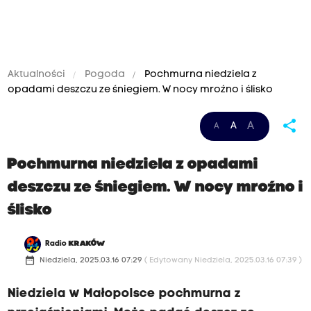
Aktualności
Pogoda
Pochmurna niedziela z
opadami deszczu ze śniegiem. W nocy mroźno i ślisko
share
A
A
A
Pochmurna niedziela z opadami
deszczu ze śniegiem. W nocy mroźno i
ślisko
Radio
KRAKÓW
date_range
Niedziela, 2025.03.16 07:29
( Edytowany Niedziela, 2025.03.16 07:39 )
Niedziela w Małopolsce pochmurna z