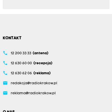
KONTAKT
phone
12 200 33 33
(antena)
phone
12 630 60 00
(recepcja)
phone
12 630 62 06
(reklama)
email
redakcja@radiokrakow.pl
email
reklama@radiokrakow.pl