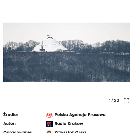
crop_free
1
/ 22
Źródło:
Polska Agencja Prasowa
Autor:
Radio Kraków
Opracowanie:
Krzysztof Orski