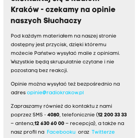
Kraków - czekamy na opinie
naszych Słuchaczy
Pod każdym materiałem na naszej stronie
dostępny jest przycisk, dzięki któremu
możecie Państwo wysyłać maile z opiniami.
Wszystkie będą skrupulatnie czytane i nie
pozostaną bez reakcji.
Opinie można wysyłać też bezpośrednio na
adres
opinie@radiokrakow.pl
Zapraszamy również do kontaktu z nami
poprzez SMS -
4080
, telefonicznie (
12 200 33 33
– antena,
12 630 60 00
– recepcja), a także na
nasz profil na
Facebooku
oraz
Twitterze