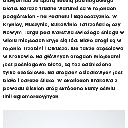
białych lub ze sporą ilością pośniegowego
błota. Bardzo trudne warunki są w rejonach
podgórskich - na Podhalu i Sądecczyźnie. W
Krynicy, Muszynie, Bukowinie Tatrzańskiej czy
Nowym Targu pod warstwą świeżego śniegu w
wielu miejscach kryje się lód. Białe drogi są w
rejonie Trzebini i Olkusza. Ale także częściowo
w Krakowie. Na głównych drogach miejscami
jest pośniegowe błoto, są też odśnieżone
tylko częściowo. Na drogach osiedlowych jest
biało i bardzo ślisko. W okolicach Krakowa z
powodu śliskich dróg skrócono kursy ośmiu
linii aglomeracyjnych.