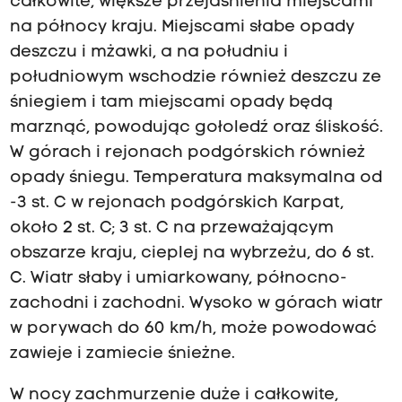
całkowite, większe przejaśnienia miejscami
na północy kraju. Miejscami słabe opady
deszczu i mżawki, a na południu i
południowym wschodzie również deszczu ze
śniegiem i tam miejscami opady będą
marznąć, powodując gołoledź oraz śliskość.
W górach i rejonach podgórskich również
opady śniegu. Temperatura maksymalna od
-3 st. C w rejonach podgórskich Karpat,
około 2 st. C; 3 st. C na przeważającym
obszarze kraju, cieplej na wybrzeżu, do 6 st.
C. Wiatr słaby i umiarkowany, północno-
zachodni i zachodni. Wysoko w górach wiatr
w porywach do 60 km/h, może powodować
zawieje i zamiecie śnieżne.
W nocy zachmurzenie duże i całkowite,