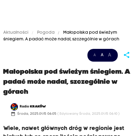
Aktualności
Pogoda
Małopolska pod świeżym
śniegiem. A padać może nadal, szczególnie w górach
share
A
A
A
Małopolska pod świeżym śniegiem. A
padać może nadal, szczególnie w
górach
Radio
KRAKÓW
date_range
Środa, 2025.01.15 06:05
( Edytowany Środa, 2025.01.15 06:10 )
Wiele, nawet głównych dróg w regionie jest