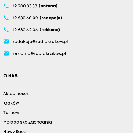
phone
12 200 33 33
(antena)
phone
12 630 60 00
(recepcja)
phone
12 630 62 06
(reklama)
email
redakcja@radiokrakow.pl
email
reklama@radiokrakow.pl
O NAS
Aktualności
Kraków
Tarnów
Małopolska Zachodnia
Nowy Sącz