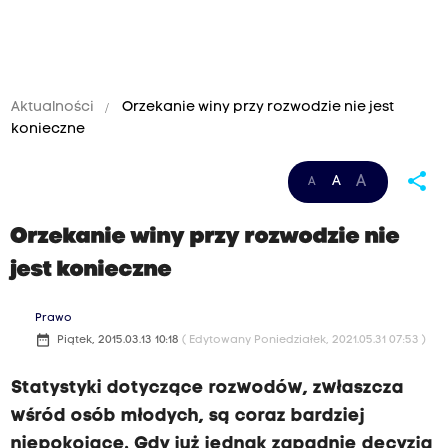
Aktualności
Orzekanie winy przy rozwodzie nie jest
konieczne
share
A
A
A
Orzekanie winy przy rozwodzie nie
jest konieczne
Prawo
date_range
Piątek, 2015.03.13 10:18
( Edytowany Poniedziałek, 2021.05.31 07:53 )
Statystyki dotyczące rozwodów, zwłaszcza
wśród osób młodych, są coraz bardziej
niepokojące. Gdy już jednak zapadnie decyzja