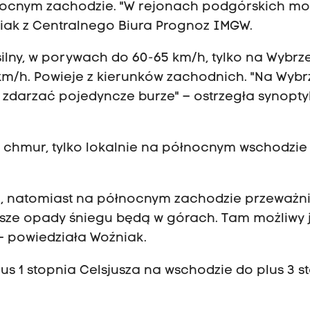
łnocnym zachodzie. "W rejonach podgórskich mo
niak z Centralnego Biura Prognoz IMGW.
ilny, w porywach do 60-65 km/h, tylko na Wybrz
m/h. Powieje z kierunków zachodnich. "Na Wybr
zdarzać pojedyncze burze" – ostrzegła synopty
o chmur, tylko lokalnie na północnym wschodzi
em, natomiast na północnym zachodzie przeważn
jsze opady śniegu będą w górach. Tam możliwy j
 – powiedziała Woźniak.
s 1 stopnia Celsjusza na wschodzie do plus 3 s