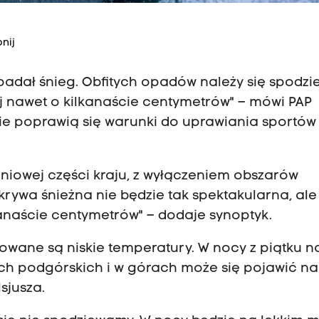
nij
e padał śnieg. Obfitych opadów należy się spodz
j nawet o kilkanaście centymetrów" – mówi PAP
nie poprawią się warunki do uprawiania sportów
dniowej części kraju, z wyłączeniem obszarów
ywa śnieżna nie będzie tak spektakularna, ale
kanaście centymetrów" – dodaje synoptyk.
owane są niskie temperatury. W nocy z piątku n
ach podgórskich i w górach może się pojawić na
sjusza.