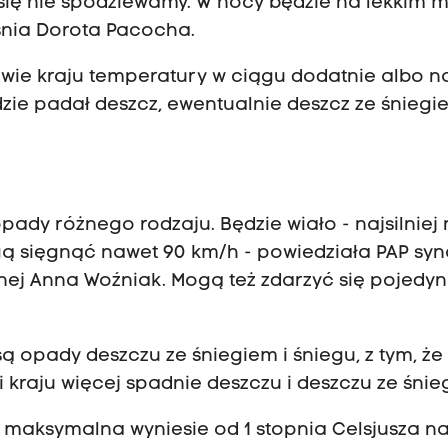
 się nie spodziewamy. W nocy będzie na lekkim m
aśnia Dorota Pacocha.
wie kraju temperatury w ciągu dodatnie albo n
dzie padał deszcz, ewentualnie deszcz ze śniegie
ady różnego rodzaju. Będzie wiało - najsilniej
 sięgnąć nawet 90 km/h - powiedziała PAP syn
dnej Anna Woźniak. Mogą też zdarzyć się pojedy
ą opady deszczu ze śniegiem i śniegu, z tym, że
kraju więcej spadnie deszczu i deszczu ze śnie
 maksymalna wyniesie od 1 stopnia Celsjusza n