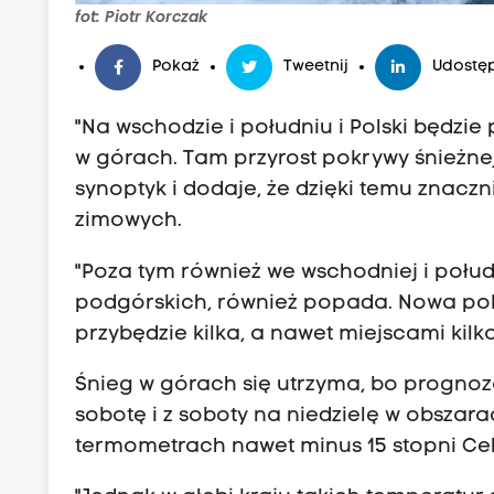
fot: Piotr Korczak
Pokaż
Tweetnij
Udostęp
"Na wschodzie i południu i Polski będzi
w górach. Tam przyrost pokrywy śnieżne
synoptyk i dodaje, że dzięki temu znacz
zimowych.
"Poza tym również we wschodniej i połu
podgórskich, również popada. Nowa pokr
przybędzie kilka, a nawet miejscami kil
Śnieg w górach się utrzyma, bo prognoz
sobotę i z soboty na niedzielę w obszar
termometrach nawet minus 15 stopni Cel