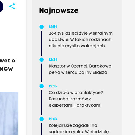
share
Najnowsze
12:51
364 tys. dzieci żyje w skrajnym
ubóstwie. W takich rodzinach
nikt nie myśli o wakacjach
awet o
12:31
Klasztor w Czernej. Barokowa
 IMGW
perła w sercu Doliny Eliasza
12:15
Co działa w profilaktyce?
Posłuchaj rozmów z
ekspertami i praktykami
11:43
Kolejarskie zagadki na
sądeckim rynku. W niedzielę