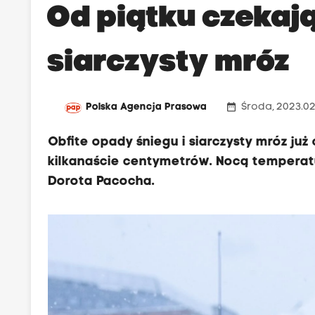
Od piątku czekają
siarczysty mróz
date_range
Polska Agencja Prasowa
Środa, 2023.02
Obfite opady śniegu i siarczysty mróz już
kilkanaście centymetrów. Nocą temperat
Dorota Pacocha.