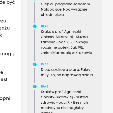
że być
Ciepła i pogodna sobota w
Małopolsce. Noc wyraźnie
chłodniejsza
eżu
10:45
zeżu
Kraków prof. Agnieszki
k
Chłosty-Sikorskiej - Służba
zdrowia - odc. 8. - Zniknęły
rodzinne apteki. Jak PRL
zmienił farmację w Krakowie
e mogą
15:05
Dieta a zdrowa skóra. Fakty,
ie
mity i to, co naprawdę działa
est
10:45
Kraków prof. Agnieszki
Chłosty-Sikorskiej - Służba
topni
zdrowia - odc. 7. - Bez nich
medycyna nie mogłaby