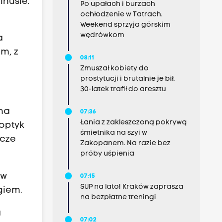
inusie.
Po upałach i burzach
ochłodzenie w Tatrach.
Weekend sprzyja górskim
wędrówkom
a
m, z
08:11
Zmuszał kobiety do
prostytucji i brutalnie je bił.
30-latek trafił do aresztu
 na
07:36
Łania z zakleszczoną pokrywą
optyk
śmietnika na szyi w
ncze
Zakopanem. Na razie bez
próby uśpienia
 w
07:15
SUP na lato! Kraków zaprasza
giem.
na bezpłatne treningi
a
07:02