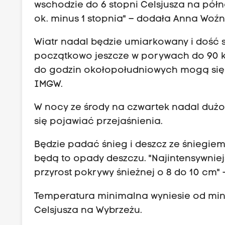
wschodzie do 6 stopni Celsjusza na pó
ok. minus 1 stopnia" – dodała Anna Woź
Wiatr nadal będzie umiarkowany i dość s
początkowo jeszcze w porywach do 90 k
do godzin okołopołudniowych mogą się 
IMGW.
W nocy ze środy na czwartek nadal duż
się pojawiać przejaśnienia.
Będzie padać śnieg i deszcz ze śniegi
będą to opady deszczu. "Najintensywnie
przyrost pokrywy śnieżnej o 8 do 10 cm"
Temperatura minimalna wyniesie od minu
Celsjusza na Wybrzeżu.