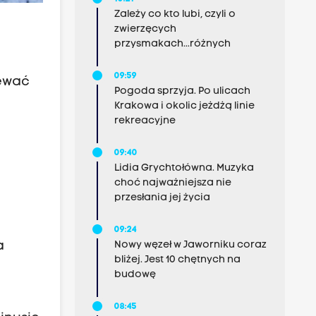
Zależy co kto lubi, czyli o
zwierzęcych
przysmakach...różnych
09:59
iewać
Pogoda sprzyja. Po ulicach
Krakowa i okolic jeżdżą linie
rekreacyjne
09:40
Lidia Grychtołówna. Muzyka
choć najważniejsza nie
przesłania jej życia
09:24
a
Nowy węzeł w Jaworniku coraz
bliżej. Jest 10 chętnych na
budowę
08:45