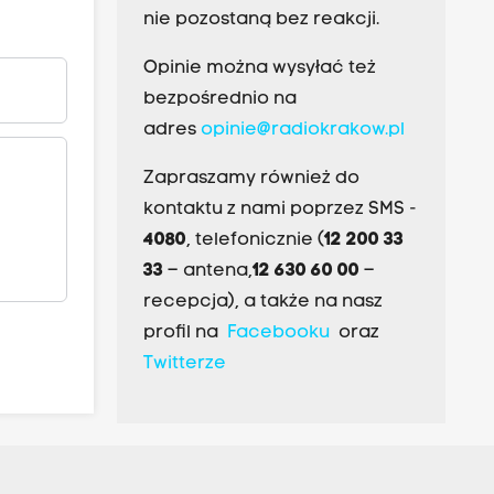
nie pozostaną bez reakcji.
Opinie można wysyłać też
bezpośrednio na
adres
opinie@radiokrakow.pl
Zapraszamy również do
kontaktu z nami poprzez SMS -
4080
, telefonicznie (
12 200 33
33
– antena,
12 630 60 00
–
recepcja), a także na nasz
profil na
Facebooku
oraz
Twitterze