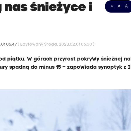
 nas śnieżyce i
A
A
A
.01 06:47
( Edytowany Środa, 2023.02.01 06:50 )
 od piątku. W górach przyrost pokrywy śnieżnej n
ury spadną do minus 15 – zapowiada synoptyk z