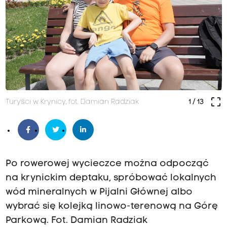
crop_free
Turyści w Krynicy, fot. Damian Radziak
1
/ 13
Po rowerowej wycieczce można odpocząć
na krynickim deptaku, spróbować lokalnych
wód mineralnych w Pijalni Głównej albo
wybrać się kolejką linowo-terenową na Górę
Parkową. Fot. Damian Radziak