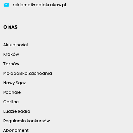
email
reklama@radiokrakow.pl
O NAS
Aktualności
Kraków
Tarnów
Małopolska Zachodnia
Nowy Sącz
Podhale
Gorlice
Ludzie Radia
Regulamin konkursów
Abonament