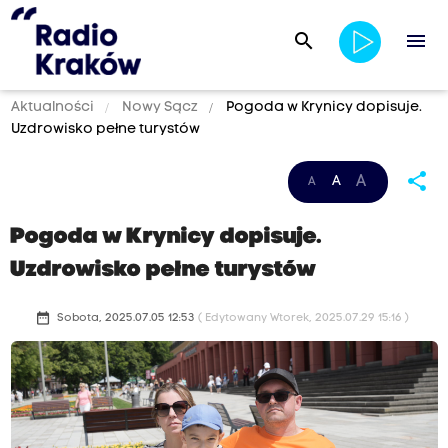
search
menu
Aktualności
Nowy Sącz
Pogoda w Krynicy dopisuje.
Uzdrowisko pełne turystów
share
A
A
A
Pogoda w Krynicy dopisuje.
Uzdrowisko pełne turystów
date_range
Sobota, 2025.07.05 12:53
( Edytowany Wtorek, 2025.07.29 15:16 )