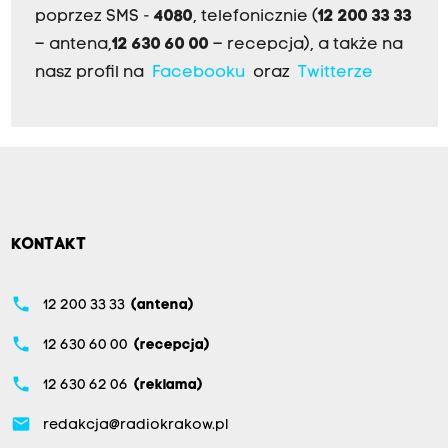
poprzez SMS -
4080
, telefonicznie (
12 200 33 33
– antena,
12 630 60 00
– recepcja), a także na
nasz profil na
Facebooku
oraz
Twitterze
KONTAKT
phone
12 200 33 33
(antena)
phone
12 630 60 00
(recepcja)
phone
12 630 62 06
(reklama)
email
redakcja@radiokrakow.pl