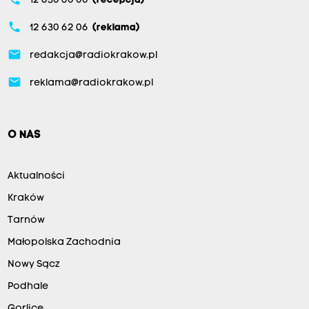
12 630 60 00
(recepcja)
phone
12 630 62 06
(reklama)
email
redakcja@radiokrakow.pl
email
reklama@radiokrakow.pl
O NAS
Aktualności
Kraków
Tarnów
Małopolska Zachodnia
Nowy Sącz
Podhale
Gorlice