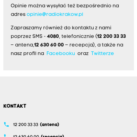
Opinie można wysyłać też bezpośrednio na
adres
opinie@radiokrakow.pl
Zapraszamy również do kontaktu z nami
poprzez SMS -
4080
, telefonicznie (
12 200 33 33
– antena,
12 630 60 00
– recepcja), a także na
nasz profil na
Facebooku
oraz
Twitterze
KONTAKT
phone
12 200 33 33
(antena)
phone