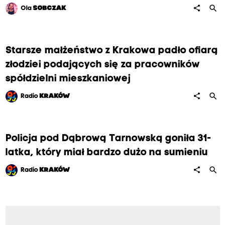
search
share
Ola
SOBCZAK
Starsze małżeństwo z Krakowa padło ofiarą
złodziei podających się za pracowników
spółdzielni mieszkaniowej
search
share
Radio
KRAKÓW
Policja pod Dąbrową Tarnowską goniła 31-
latka, który miał bardzo dużo na sumieniu
search
share
Radio
KRAKÓW