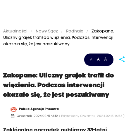
Aktualności
Nowy Sącz
Podhale
Zakopane:
Uliczny grajek trafił do więzienia. Podczas interwencji
okazało się, że jest poszukiwany
share
A
A
A
Zakopane: Uliczny grajek trafił do
więzienia. Podczas interwencji
okazało się, że jest poszukiwany
Polska Agencja Prasowa
date_range
Czwartek, 2024.02.15 16:51
( Edytowany Czwartek, 2024.02.15 16:56 )
Zakłócając porządek publiczny 33-latni