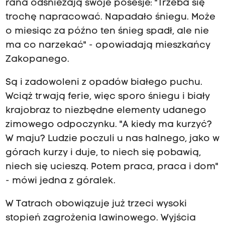
rana odśnieżają swoje posesje: "Trzeba się
trochę napracować. Napadało śniegu. Może
o miesiąc za późno ten śnieg spadł, ale nie
ma co narzekać" - opowiadają mieszkańcy
Zakopanego.
Są i zadowoleni z opadów białego puchu.
Wciąż trwają ferie, więc sporo śniegu i biały
krajobraz to niezbędne elementy udanego
zimowego odpoczynku. "A kiedy ma kurzyć?
W maju? Ludzie poczuli u nas halnego, jako w
górach kurzy i duje, to niech się pobawią,
niech się ucieszą. Potem praca, praca i dom"
- mówi jedna z góralek.
W Tatrach obowiązuje już trzeci wysoki
stopień zagrożenia lawinowego. Wyjścia