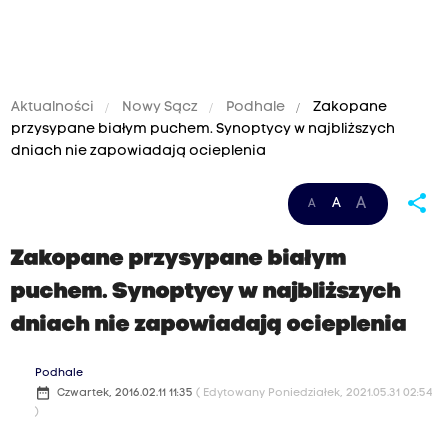
Aktualności
Nowy Sącz
Podhale
Zakopane
przysypane białym puchem. Synoptycy w najbliższych
dniach nie zapowiadają ocieplenia
share
A
A
A
Zakopane przysypane białym
puchem. Synoptycy w najbliższych
dniach nie zapowiadają ocieplenia
Podhale
date_range
Czwartek, 2016.02.11 11:35
( Edytowany Poniedziałek, 2021.05.31 02:54
)