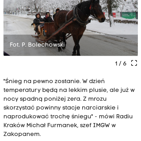
Fot. P. Bolechowski
crop_free
1
/ 6
"Śnieg na pewno zostanie. W dzień
temperatury będą na lekkim plusie, ale już w
nocy spadną poniżej zera. Z mrozu
skorzystać powinny stacje narciarskie i
naprodukować trochę śniegu" - mówi Radiu
Kraków Michał Furmanek, szef IMGW w
Zakopanem.