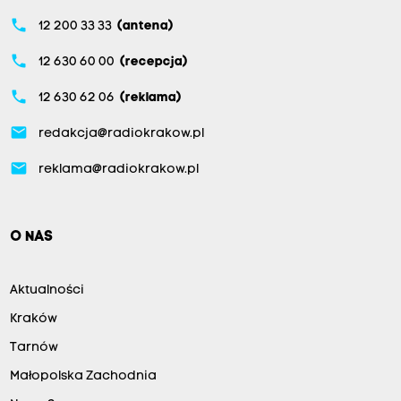
phone
12 200 33 33
(antena)
phone
12 630 60 00
(recepcja)
phone
12 630 62 06
(reklama)
email
redakcja@radiokrakow.pl
email
reklama@radiokrakow.pl
O NAS
Aktualności
Kraków
Tarnów
Małopolska Zachodnia