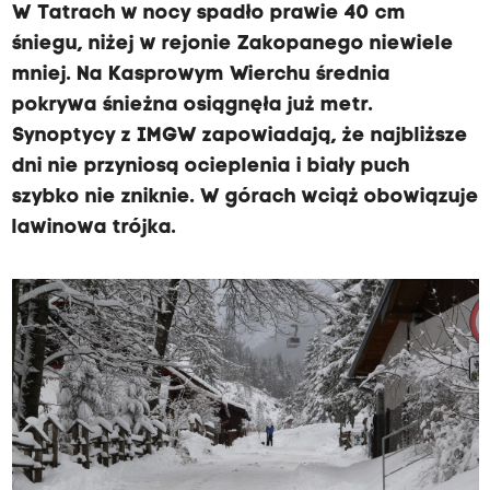
W Tatrach w nocy spadło prawie 40 cm
śniegu, niżej w rejonie Zakopanego niewiele
mniej. Na Kasprowym Wierchu średnia
pokrywa śnieżna osiągnęła już metr.
Synoptycy z IMGW zapowiadają, że najbliższe
dni nie przyniosą ocieplenia i biały puch
szybko nie zniknie. W górach wciąż obowiązuje
lawinowa trójka.