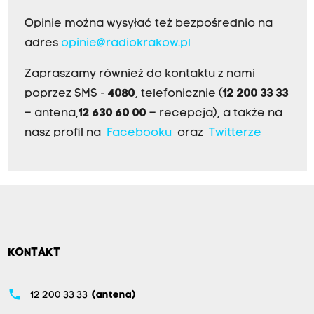
Opinie można wysyłać też bezpośrednio na
adres
opinie@radiokrakow.pl
Zapraszamy również do kontaktu z nami
poprzez SMS -
4080
, telefonicznie (
12 200 33 33
– antena,
12 630 60 00
– recepcja), a także na
nasz profil na
Facebooku
oraz
Twitterze
KONTAKT
phone
12 200 33 33
(antena)