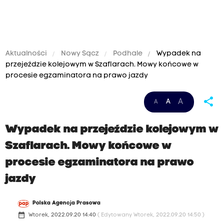
Aktualności
Nowy Sącz
Podhale
Wypadek na
przejeździe kolejowym w Szaflarach. Mowy końcowe w
procesie egzaminatora na prawo jazdy
share
A
A
A
Wypadek na przejeździe kolejowym w
Szaflarach. Mowy końcowe w
procesie egzaminatora na prawo
jazdy
Polska Agencja Prasowa
date_range
Wtorek, 2022.09.20 14:40
( Edytowany Wtorek, 2022.09.20 14:50 )