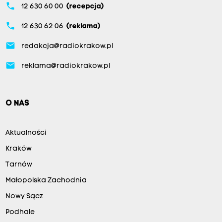
phone
12 630 60 00
(recepcja)
phone
12 630 62 06
(reklama)
email
redakcja@radiokrakow.pl
email
reklama@radiokrakow.pl
O NAS
Aktualności
Kraków
Tarnów
Małopolska Zachodnia
Nowy Sącz
Podhale