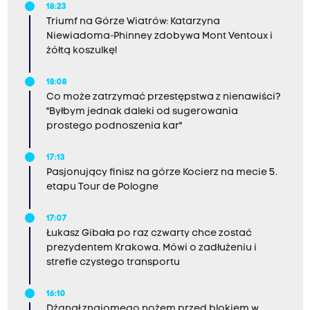
18:23
Triumf na Górze Wiatrów: Katarzyna
Niewiadoma-Phinney zdobywa Mont Ventoux i
żółtą koszulkę!
18:08
Co może zatrzymać przestępstwa z nienawiści?
"Byłbym jednak daleki od sugerowania
prostego podnoszenia kar"
17:13
Pasjonujący finisz na górze Kocierz na mecie 5.
etapu Tour de Pologne
17:07
Łukasz Gibała po raz czwarty chce zostać
prezydentem Krakowa. Mówi o zadłużeniu i
strefie czystego transportu
16:10
Dźgnął znajomego nożem przed blokiem w