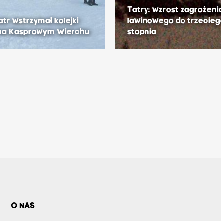
Tatry: wzrost zagrożeni
iatr wstrzymał kolejki
lawinowego do trzecieg
 na Kasprowym Wierchu
stopnia
O NAS