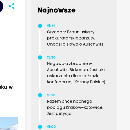
share
Najnowsze
15:41
Grzegorz Braun usłyszy
prokuratorskie zarzuty.
Chodzi o słowa o Auschwitz
15:30
Negowała zbrodnie w
Auschwitz-Birkenau. Jest akt
oskarżenia dla działaczki
Konfederacji Korony Polskiej
sku w
15:23
Razem chce nocnego
pociągu Kraków–Katowice.
Jest petycja
15:00