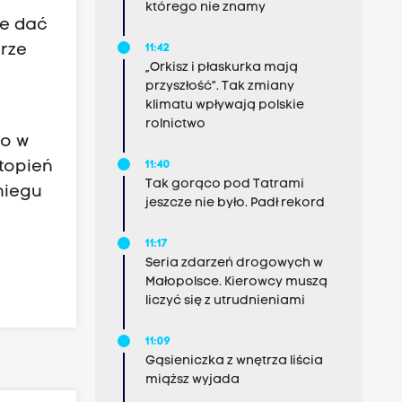
którego nie znamy
ie dać
erze
11:42
„Orkisz i płaskurka mają
przyszłość”. Tak zmiany
klimatu wpływają polskie
rolnictwo
ło w
topień
11:40
Tak gorąco pod Tatrami
niegu
jeszcze nie było. Padł rekord
11:17
Seria zdarzeń drogowych w
Małopolsce. Kierowcy muszą
liczyć się z utrudnieniami
11:09
Gąsieniczka z wnętrza liścia
miąższ wyjada