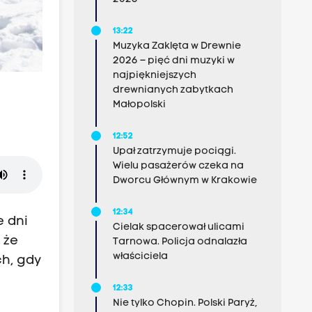
13:22
Muzyka Zaklęta w Drewnie
2026 – pięć dni muzyki w
najpiękniejszych
drewnianych zabytkach
Małopolski
12:52
Upał zatrzymuje pociągi.
Wielu pasażerów czeka na
Dworcu Głównym w Krakowie
12:34
 dni
Cielak spacerował ulicami
 że
Tarnowa. Policja odnalazła
właściciela
h, gdy
12:33
Nie tylko Chopin. Polski Paryż,