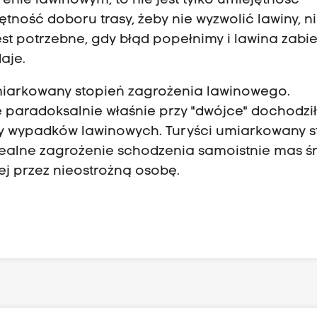
enie lawinowym, to nie jest tylko umiejętność
ętność doboru trasy, żeby nie wyzwolić lawiny, n
est potrzebne, gdy błąd popełnimy i lawina zabi
aje.
miarkowany stopień zagrożenia lawinowego.
 paradoksalnie właśnie przy "dwójce" dochodzi
by wypadków lawinowych. Turyści umiarkowany s
realne zagrożenie schodzenia samoistnie mas ś
ej przez nieostrożną osobę.