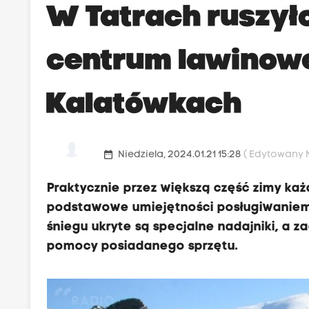
W Tatrach ruszył
centrum lawinowe
Kalatówkach
date_range
Niedziela, 2024.01.21 15:28
( Edytowany Ni
Praktycznie przez większą część zimy ka
podstawowe umiejętności posługiwaniem s
śniegu ukryte są specjalne nadajniki, a z
pomocy posiadanego sprzętu.