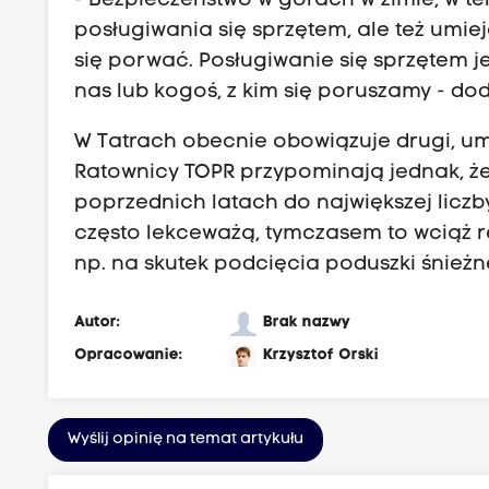
- Bezpieczeństwo w górach w zimie, w ter
posługiwania się sprzętem, ale też umiej
się porwać. Posługiwanie się sprzętem j
nas lub kogoś, z kim się poruszamy - dod
W Tatrach obecnie obowiązuje drugi, u
Ratownicy TOPR przypominają jednak, że
poprzednich latach do największej licz
często lekceważą, tymczasem to wciąż 
np. na skutek podcięcia poduszki śnieżn
Autor:
Brak nazwy
Opracowanie:
Krzysztof Orski
Wyślij opinię na temat artykułu