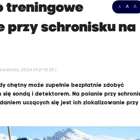
o treningowe
A
A
A
 przy schronisku na
edziela, 2024.01.21 15:35 )
żdy chętny może zupełnie bezpłatnie zdobyć
ię sondą i detektorem. Na polanie przy schroni
adaniem uczących się jest ich zlokalizowanie przy