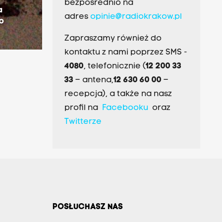
bezpośrednio na
a
adres
opinie@radiokrakow.pl
o
Zapraszamy również do
kontaktu z nami poprzez SMS -
4080
, telefonicznie (
12 200 33
33
– antena,
12 630 60 00
–
recepcja), a także na nasz
profil na
Facebooku
oraz
Twitterze
POSŁUCHASZ NAS