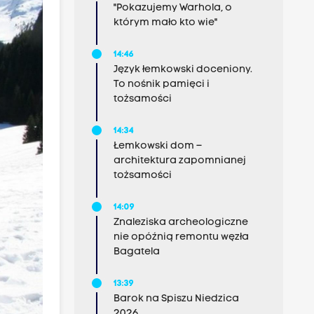
"Pokazujemy Warhola, o
którym mało kto wie"
14:46
Język łemkowski doceniony.
To nośnik pamięci i
tożsamości
14:34
Łemkowski dom –
architektura zapomnianej
tożsamości
14:09
Znaleziska archeologiczne
nie opóźnią remontu węzła
Bagatela
13:39
Barok na Spiszu Niedzica
2026