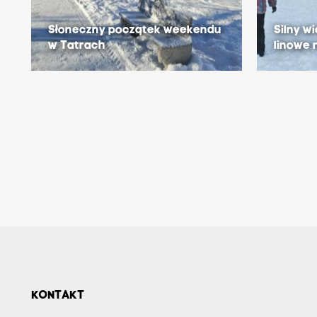
Słoneczny początek weekendu
Silny w
w Tatrach
linowe
KONTAKT