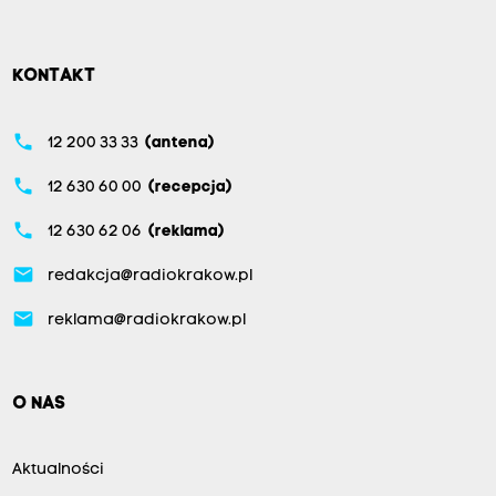
KONTAKT
phone
12 200 33 33
(antena)
phone
12 630 60 00
(recepcja)
phone
12 630 62 06
(reklama)
email
redakcja@radiokrakow.pl
email
reklama@radiokrakow.pl
O NAS
Aktualności