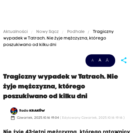
Aktualności
Nowy Sącz
Podhale
Tragiczny
wypadek w Tatrach. Nie żyje mężczyzna, którego
poszukiwano od kilku dni
share
A
A
A
Tragiczny wypadek w Tatrach. Nie
żyje mężczyzna, którego
poszukiwano od kilku dni
Radio
KRAKÓW
date_range
Czwartek, 2025.10.16 19:04
( Edytowany Czwartek, 2025.10.16 19:16 )
Nie żyje 43-letni mężczyzna, którego ratownicy