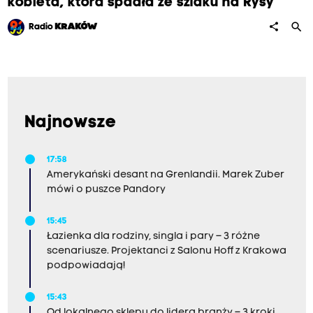
kobieta, która spadła ze szlaku na Rysy
search
share
Radio
KRAKÓW
Najnowsze
17:58
Amerykański desant na Grenlandii. Marek Zuber
mówi o puszce Pandory
15:45
Łazienka dla rodziny, singla i pary – 3 różne
scenariusze. Projektanci z Salonu Hoff z Krakowa
podpowiadają!
15:43
Od lokalnego sklepu do lidera branży – 3 kroki