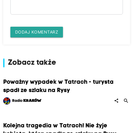
DODAJ KOMENTARZ
Zobacz także
Poważny wypadek w Tatrach - turysta
spadł ze szlaku na Rysy
search
share
Radio
KRAKÓW
Kolejna tragedia w Tatrach! Nie żyje