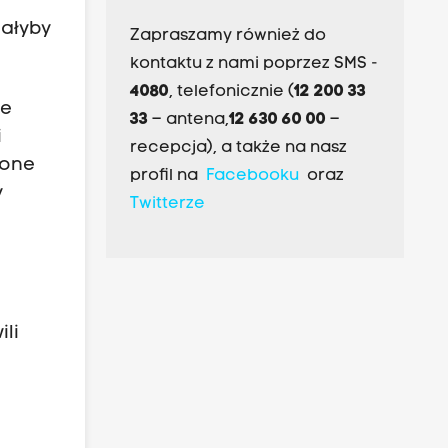
gałyby
Zapraszamy również do
kontaktu z nami poprzez SMS -
4080
, telefonicznie (
12 200 33
ie
33
– antena,
12 630 60 00
–
i
recepcja), a także na nasz
zone
profil na
Facebooku
oraz
y
Twitterze
ili