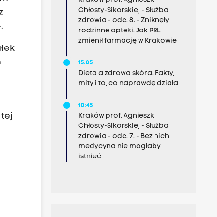
Kraków prof. Agnieszki
Chłosty-Sikorskiej - Służba
z
zdrowia - odc. 8. - Zniknęły
.
rodzinne apteki. Jak PRL
zmienił farmację w Krakowie
ałek
m
15:05
Dieta a zdrowa skóra. Fakty,
mity i to, co naprawdę działa
10:45
tej
Kraków prof. Agnieszki
Chłosty-Sikorskiej - Służba
zdrowia - odc. 7. - Bez nich
medycyna nie mogłaby
istnieć