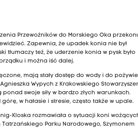
szenia Przewoźników do Morskiego Oka przekonu
zewidzieć. Zapewnia, że upadek konia nie był
 tłumaczy też, że uderzenie konia w pysk było
orządku i można iść dalej.
ęczone, mają stały dostęp do wody i do pożywie
t. Agnieszka Wypych z Krakowskiego Stowarzysze
ą ponad swoje siły w bardzo złych warunkach.
órę, w hałasie i stresie, często także w upale.
ennig-Kloska rozmawiała o sytuacji koni wożącyc
em Tatrzańskiego Parku Narodowego, Szymonem