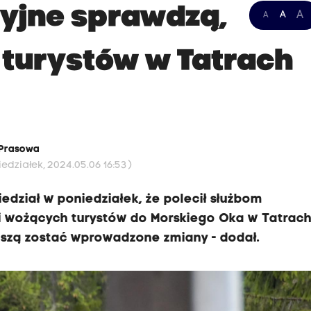
yjne sprawdzą,
A
A
A
 turystów w Tatrach
 Prasowa
edziałek, 2024.05.06 16:53 )
iedział w poniedziałek, że polecił służbom
i wożących turystów do Morskiego Oka w Tatrach.
uszą zostać wprowadzone zmiany - dodał.