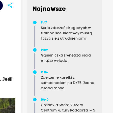
share
Najnowsze
11:17
Seria zdarzeń drogowych w
Małopolsce. Kierowcy muszą
liczyć się z utrudnieniami
11:09
Gąsieniczka z wnętrza liścia
miąższ wyjada
11:06
Zderzenie karetki z
 Jeśli
samochodem na DK75. Jedna
osoba ranna
10:40
Cracovia Sacra 2026 w
Centrum Kultury Podgórza ¬- 5