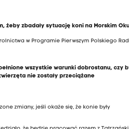
, żeby zbadały sytuację koni na Morskim Ok
u rolnictwa w Programie Pierwszym Polskiego Rad
pełnione wszystkie warunki dobrostanu, czy b
wierzęta nie zostały przeciążane
ne zmiany, jeśli okaże się, że konie były
iedziało, że będzie pracować razem z Tatrzańsk