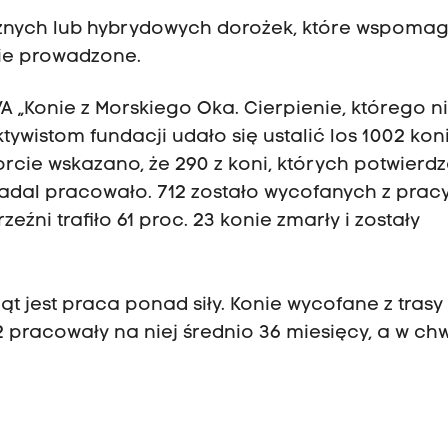
cznych lub hybrydowych dorożek, które wspoma
tnie prowadzone.
A „Konie z Morskiego Oka. Cierpienie, którego n
ywistom fundacji udało się ustalić los 1002 kon
cie wskazano, że 290 z koni, których potwierd
adal pracowało. 712 zostało wycofanych z prac
eźni trafiło 61 proc. 23 konie zmarły i zostały
t jest praca ponad siły. Konie wycofane z trasy
 pracowały na niej średnio 36 miesięcy, a w chw