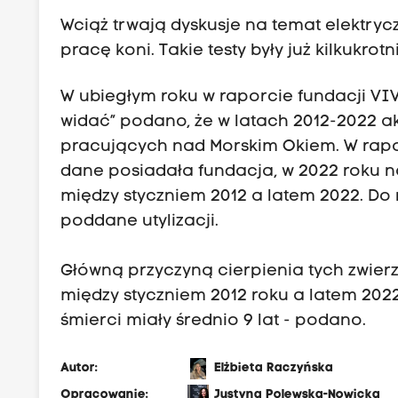
Wciąż trwają dyskusje na temat elektry
pracę koni. Takie testy były już kilkukro
W ubiegłym roku w raporcie fundacji VIV
widać” podano, że w latach 2012-2022 akt
pracujących nad Morskim Okiem. W rapor
dane posiadała fundacja, w 2022 roku n
między styczniem 2012 a latem 2022. Do rz
poddane utylizacji.
Główną przyczyną cierpienia tych zwierzą
między styczniem 2012 roku a latem 2022
śmierci miały średnio 9 lat - podano.
Autor:
Elżbieta Raczyńska
Opracowanie:
Justyna Polewska-Nowicka