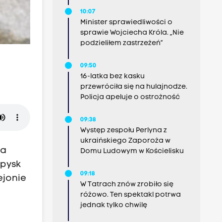
10:07
Minister sprawiedliwości o
sprawie Wojciecha Króla. „Nie
podzieliłem zastrzeżeń”
09:50
16-latka bez kasku
przewróciła się na hulajnodze.
Policja apeluje o ostrożność
09:38
Występ zespołu Perlyna z
ukraińskiego Zaporoża w
na
Domu Ludowym w Kościelisku
 pysk
09:18
ejonie
W Tatrach znów zrobiło się
różowo. Ten spektakl potrwa
jednak tylko chwilę