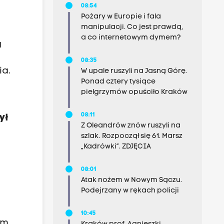
08:54
Pożary w Europie i fala
manipulacji. Co jest prawdą,
a co internetowym dymem?
u
08:35
ia.
W upale ruszyli na Jasną Górę.
Ponad cztery tysiące
pielgrzymów opuściło Kraków
08:11
ył
Z Oleandrów znów ruszyli na
szlak. Rozpoczął się 61. Marsz
„Kadrówki”. ZDJĘCIA
08:01
Atak nożem w Nowym Sączu.
Podejrzany w rękach policji
10:45
im