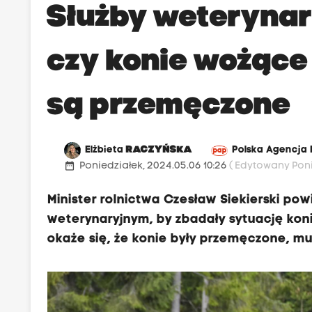
Służby weterynar
czy konie wożące
są przemęczone
Elżbieta
RACZYŃSKA
Polska Agencja
date_range
Poniedziałek, 2024.05.06 10:26
( Edytowany Poni
Minister rolnictwa Czesław Siekierski pow
weterynaryjnym, by zbadały sytuację kon
okaże się, że konie były przemęczone, m