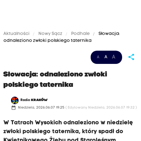
Aktualności
Nowy Sącz
Podhale
Słowacja:
odnaleziono zwłoki polskiego taternika
share
A
A
A
Słowacja: odnaleziono zwłoki
polskiego taternika
Radio
KRAKÓW
date_range
Niedziela, 2026.06.07 19:25
( Edytowany Niedziela, 2026.06.07 19:32 )
W Tatrach Wysokich odnaleziono w niedzielę
zwłoki polskiego taternika, który spadł do
Kwietnikowego Żlebu pod Staroleśnym