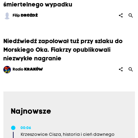
śmiertelnego wypadku
search
share
Filip
DROŻDŻ
Niedźwiedź zapolował tuż przy szlaku do
Morskiego Oka. Fiakrzy opublikowali
niezwykłe nagranie
search
share
Radio
KRAKÓW
Najnowsze
00:06
Krzeszowice: Cisza, historia i cień dawnego