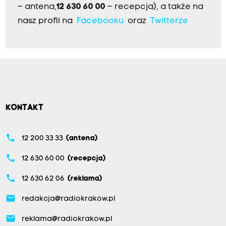
– antena,
12 630 60 00
– recepcja), a także na
nasz profil na
Facebooku
oraz
Twitterze
KONTAKT
phone
12 200 33 33
(antena)
phone
12 630 60 00
(recepcja)
phone
12 630 62 06
(reklama)
email
redakcja@radiokrakow.pl
email
reklama@radiokrakow.pl