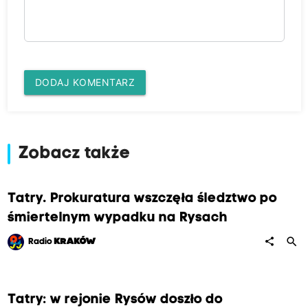
DODAJ KOMENTARZ
Zobacz także
Tatry. Prokuratura wszczęła śledztwo po
śmiertelnym wypadku na Rysach
search
share
Radio
KRAKÓW
Tatry: w rejonie Rysów doszło do