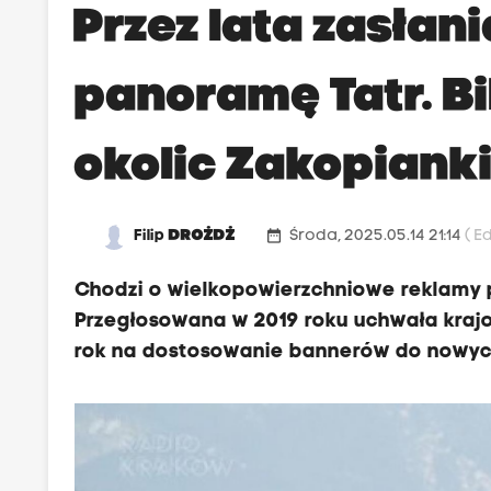
Przez lata zasłan
panoramę Tatr. Bi
okolic Zakopiank
date_range
Filip
DROŻDŻ
Środa, 2025.05.14 21:14
( E
Chodzi o wielkopowierzchniowe reklamy 
Przegłosowana w 2019 roku uchwała krajo
rok na dostosowanie bannerów do nowyc