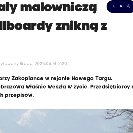
iały malowniczą
A
A
A
llboardy znikną z
i
dytowany Środa, 2025.05.14 21:30 )
przy Zakopiance w rejonie Nowego Targu.
brazowa właśnie weszła w życie. Przedsiębiorcy
h przepisów.