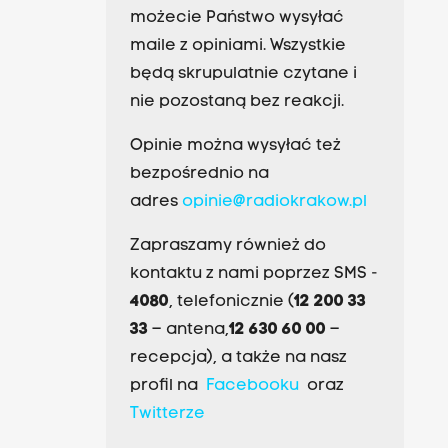
możecie Państwo wysyłać
maile z opiniami. Wszystkie
będą skrupulatnie czytane i
nie pozostaną bez reakcji.
Opinie można wysyłać też
bezpośrednio na
adres
opinie@radiokrakow.pl
Zapraszamy również do
kontaktu z nami poprzez SMS -
4080
, telefonicznie (
12 200 33
33
– antena,
12 630 60 00
–
recepcja), a także na nasz
profil na
Facebooku
oraz
Twitterze