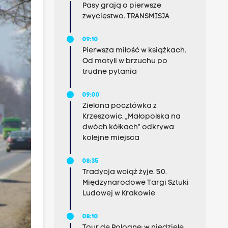
Pasy grają o pierwsze
zwycięstwo. TRANSMISJA
09:10
Pierwsza miłość w książkach.
Od motyli w brzuchu po
trudne pytania
09:00
Zielona pocztówka z
Krzeszowic. „Małopolska na
dwóch kółkach” odkrywa
kolejne miejsca
08:35
Tradycja wciąż żyje. 50.
Międzynarodowe Targi Sztuki
Ludowej w Krakowie
08:10
Tour de Pologne: w niedzielę