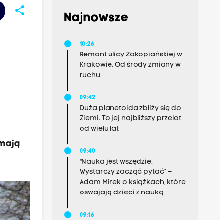
share
Najnowsze
10:26
Remont ulicy Zakopiańskiej w
Krakowie. Od środy zmiany w
ruchu
09:42
Duża planetoida zbliży się do
Ziemi. To jej najbliższy przelot
od wielu lat
 mają
09:40
"Nauka jest wszędzie.
Wystarczy zacząć pytać” –
Adam Mirek o książkach, które
oswajają dzieci z nauką
09:16