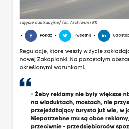
zdjęcie ilustracyjne/ fot. Archiwum RK
Pokaż
Tweetnij
Udostęp
Regulacje, które weszły w życie zakładaj
nowej Zakopianki. Na pozostałym obszar
określonymi warunkami.
- Żeby reklamy nie były większe 
na wiaduktach, mostach, nie przy
przejeżdżający turysta już wie, w 
Niepotrzebne mu są obce reklamy, 
przeciwnie - przedsiębiorców spo