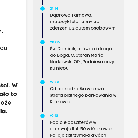
21:14
Dąbrowa Tarnowa:
motocyklista ranny po
zderzeniu z autem osobowym
et
20:05
ędu
Św. Dominik, prawda i droga
do Boga. O. Stefan Maria
Norkowski OP: „Podnieść oczy
ku niebu”
19:38
ści. W
Od poniedziałku większa
ało to
strefa płatnego parkowania w
Krakowie
może
ia.
19:12
Pobicie pasażerów w
tramwaju linii 50 w Krakowie.
Policja zatrzymała dwóch