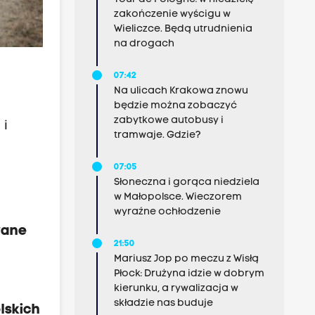
zakończenie wyścigu w
Wieliczce. Będą utrudnienia
na drogach
07:42
Na ulicach Krakowa znowu
będzie można zobaczyć
zabytkowe autobusy i
 i
tramwaje. Gdzie?
07:05
Słoneczna i gorąca niedziela
w Małopolsce. Wieczorem
wyraźne ochłodzenie
wane
21:50
Mariusz Jop po meczu z Wisłą
Płock: Drużyna idzie w dobrym
kierunku, a rywalizacja w
składzie nas buduje
lskich