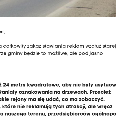
nij
ą całkowity zakaz stawiania reklam wzdłuż starej
ze gminy będzie to możliwe, ale pod jasno
niż 24 metry kwadratowe, aby nie były usytuo
słaniały oznakowania na drzewach. Przecież
jakie rejony ma się udać, co ma zobaczyć.
które nie reklamują tych atrakcji, ale wręcz
za naszego terenu, przedsiębiorców ogólnopo