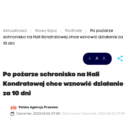
Aktualności
Nowy Sącz
Podhale
Po pożarze
schronisko na Hali Kondratowej chce wznowić działanie za
10 dni
share
A
A
A
Po pożarze schronisko na Hali
Kondratowej chce wznowić działanie
za 10 dni
Polska Agencja Prasowa
date_range
Czwartek, 2022.06.02 07:08
( Edytowany Czwartek, 2022.06.02 07:09
)