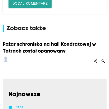
DODAJ KOMENTARZ
Zobacz także
Pożar schroniska na hali Kondratowej w
Tatrach został opanowany
search
share
Najnowsze
13:51