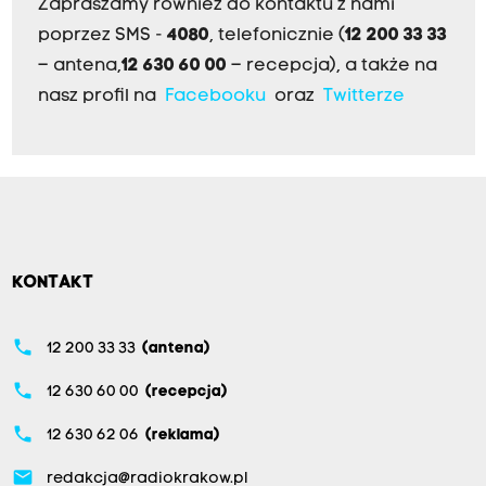
Zapraszamy również do kontaktu z nami
poprzez SMS -
4080
, telefonicznie (
12 200 33 33
– antena,
12 630 60 00
– recepcja), a także na
nasz profil na
Facebooku
oraz
Twitterze
KONTAKT
phone
12 200 33 33
(antena)
phone
12 630 60 00
(recepcja)
phone
12 630 62 06
(reklama)
email
redakcja@radiokrakow.pl