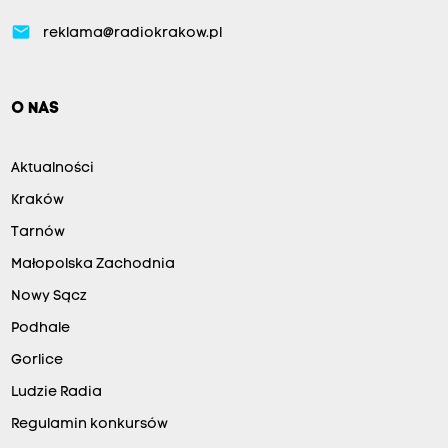
email
reklama@radiokrakow.pl
O NAS
Aktualności
Kraków
Tarnów
Małopolska Zachodnia
Nowy Sącz
Podhale
Gorlice
Ludzie Radia
Regulamin konkursów