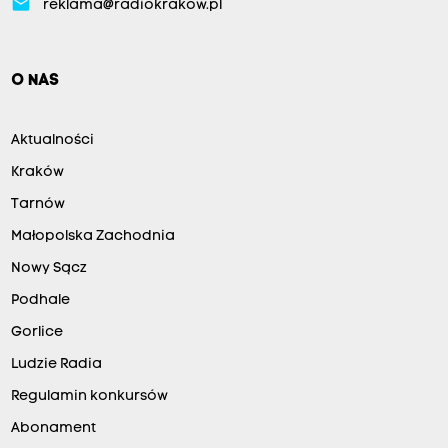
email
reklama@radiokrakow.pl
O NAS
Aktualności
Kraków
Tarnów
Małopolska Zachodnia
Nowy Sącz
Podhale
Gorlice
Ludzie Radia
Regulamin konkursów
Abonament