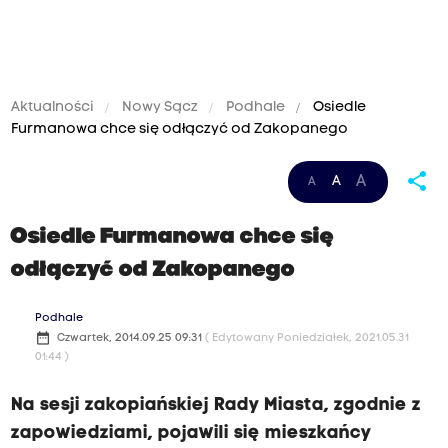
Aktualności
Nowy Sącz
Podhale
Osiedle
Furmanowa chce się odłączyć od Zakopanego
share
A
A
A
Osiedle Furmanowa chce się
odłączyć od Zakopanego
Podhale
date_range
Czwartek, 2014.09.25 09:31
( Edytowany Poniedziałek, 2021.05.31
01:44 )
Na sesji zakopiańskiej Rady Miasta, zgodnie z
zapowiedziami, pojawili się mieszkańcy