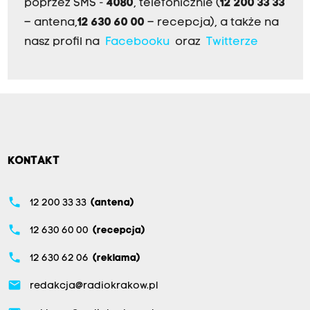
poprzez SMS -
4080
, telefonicznie (
12 200 33 33
– antena,
12 630 60 00
– recepcja), a także na
nasz profil na
Facebooku
oraz
Twitterze
KONTAKT
phone
12 200 33 33
(antena)
phone
12 630 60 00
(recepcja)
phone
12 630 62 06
(reklama)
email
redakcja@radiokrakow.pl