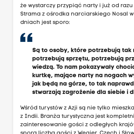
że wystarczy przypiąć narty i już od ra
Strama z ośrodka narciarskiego Nosal w
dniach jest sporo:
Są to osoby, które potrzebują tak
potrzebują sprzętu, potrzebują pr
wiedzą. To nam pokazywały chocia
kurtkę, mające narty na nogach w
jak będą na górze, to tak naprawdę 
stwarzają zagrożenie dla siebie i 
Wśród turystów z Azji są nie tylko miesz
z Indii. Branża turystyczna jest komplet
zainteresowanie gości z odległych krajó
spora liczba gości z Węgier, Czech i Sło