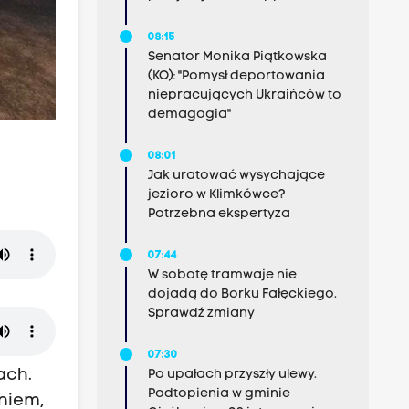
08:15
Senator Monika Piątkowska
(KO): "Pomysł deportowania
niepracujących Ukraińców to
demagogia"
08:01
Jak uratować wysychające
jezioro w Klimkówce?
Potrzebna ekspertyza
07:44
W sobotę tramwaje nie
dojadą do Borku Fałęckiego.
Sprawdź zmiany
07:30
ach.
Po upałach przyszły ulewy.
Podtopienia w gminie
eniem,