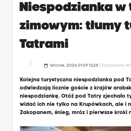
Niespodzianka w 
zimowym: tłumy t
Tatrami
date_range
Wtorek, 2024.01.09 13:28
( Edytowany Wto
Kolejna turystyczna niespodzianka pod Ta
odwiedzają licznie goście z krajów arabs
niespodziankę. Otóż pod Tatry zjechało 
widać ich nie tylko na Krupówkach, ale i 
Zakopanem, śnieg, mróz i pierwsze kroki n