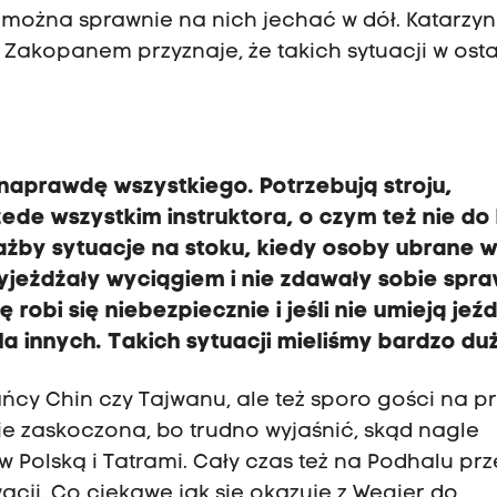
zu można sprawnie na nich jechać w dół. Katarzy
 Zakopanem przyznaje, że takich sytuacji w ost
 naprawdę wszystkiego. Potrzebują stroju,
zede wszystkim instruktora, o czym też nie do
żby sytuacje na stoku, kiedy osoby ubrane 
yjeżdżały wyciągiem i nie zdawały sobie spra
robi się niebezpiecznie i jeśli nie umieją jeźd
dla innych. Takich sytuacji mieliśmy bardzo du
kańcy Chin czy Tajwanu, ale też sporo gości na p
nie zaskoczona, bo trudno wyjaśnić, skąd nagle
w Polską i Tatrami. Cały czas też na Podhalu pr
wacji. Co ciekawe jak się okazuje z Węgier do