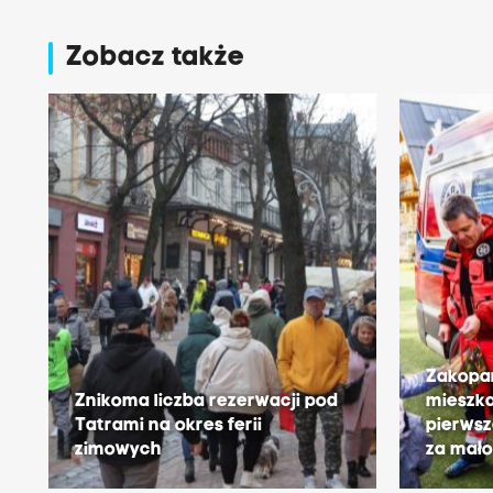
Zobacz także
Zakopa
Znikoma liczba rezerwacji pod
mieszka
Tatrami na okres ferii
pierwsz
zimowych
za mał