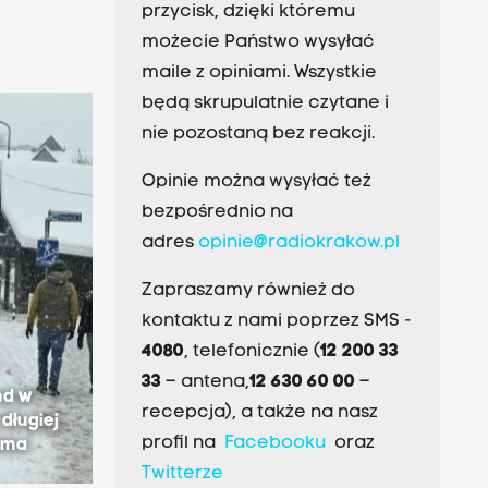
przycisk, dzięki któremu
możecie Państwo wysyłać
maile z opiniami. Wszystkie
będą skrupulatnie czytane i
nie pozostaną bez reakcji.
Opinie można wysyłać też
bezpośrednio na
adres
opinie@radiokrakow.pl
Zapraszamy również do
kontaktu z nami poprzez SMS -
4080
, telefonicznie (
12 200 33
33
– antena,
12 630 60 00
–
nd w
recepcja), a także na nasz
długiej
profil na
Facebooku
oraz
ima
Twitterze