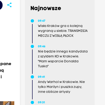
share
Najnowsze
09:47
Wisła Kraków gra o kolejną
wygraną u siebie. TRANSMISJA
MECZU Z WISŁĄ PŁOCK
09:46
Nie będzie innego kandydata
z szyldem KO w Krakowie.
"Mam wsparcie Donalda
kopane
Tuska"
ną
i
09:41
Andy Warhol w Krakowie. Nie
tylko Marilyn i puszka zupy,
inne oblicze artysty
09:31