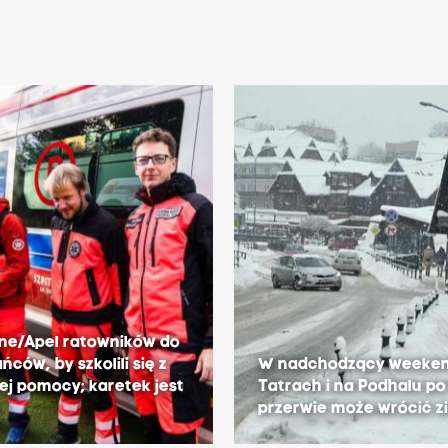
ne/Apel ratowników do
ńców, by szkolili się z
W nadchodzący weeke
ej pomocy; karetek jest
Tatrach i na Podhalu po 
o
przerwie może wrócić z