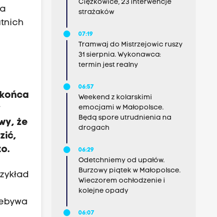
Ciężkowice, 23 interwencje
na
strażaków
atnich
07:19
Tramwaj do Mistrzejowic ruszy
31 sierpnia. Wykonawca:
termin jest realny
06:57
 końca
Weekend z kolarskimi
emocjami w Małopolsce.
w
Będą spore utrudnienia na
wy, że
drogach
zić,
żo.
06:29
Odetchniemy od upałów.
Burzowy piątek w Małopolsce.
rzykład
Wieczorem ochłodzenie i
kolejne opady
zebywa
06:07