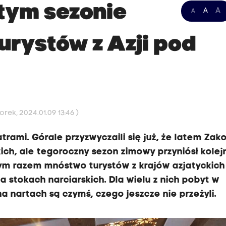
tym sezonie
A
A
A
urystów z Azji pod
rek, 2024.01.09 13:46 )
trami. Górale przyzwyczaili się już, że latem Za
kich, ale tegoroczny sezon zimowy przyniósł kolej
tym razem mnóstwo turystów z krajów azjatyckich 
na stokach narciarskich. Dla wielu z nich pobyt w
a nartach są czymś, czego jeszcze nie przeżyli.