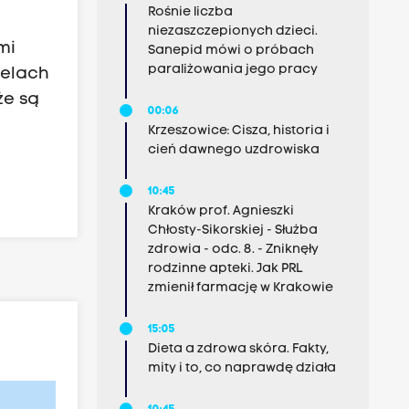
Rośnie liczba
niezaszczepionych dzieci.
mi
Sanepid mówi o próbach
paraliżowania jego pracy
telach
że są
00:06
Krzeszowice: Cisza, historia i
cień dawnego uzdrowiska
10:45
Kraków prof. Agnieszki
Chłosty-Sikorskiej - Służba
zdrowia - odc. 8. - Zniknęły
rodzinne apteki. Jak PRL
zmienił farmację w Krakowie
15:05
Dieta a zdrowa skóra. Fakty,
mity i to, co naprawdę działa