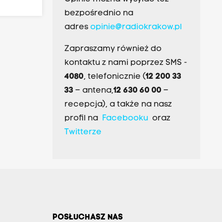
bezpośrednio na
adres
opinie@radiokrakow.pl
Zapraszamy również do
kontaktu z nami poprzez SMS -
4080
, telefonicznie (
12 200 33
33
– antena,
12 630 60 00
–
recepcja), a także na nasz
profil na
Facebooku
oraz
Twitterze
POSŁUCHASZ NAS