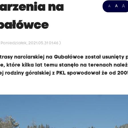
arzenia na
A
A
A
ubałówce
Poniedziałek, 2021.05.31 01:46 )
 trasy narciarskiej na Gubałówce został usunięty 
e, które kilka lat temu stanęło na terenach nale
tej rodziny góralskiej z PKL spowodował że od 200