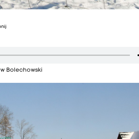
nij
ław Bolechowski