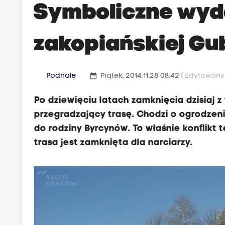
Symboliczne wyd
zakopiańskiej G
date_range
Podhale
Piątek, 2014.11.28 08:42
( Edytowany 
Po dziewięciu latach zamknięcia dzisiaj z
przegradzający trasę. Chodzi o ogrodzeni
do rodziny Byrcynów. To właśnie konflikt 
trasa jest zamknięta dla narciarzy.