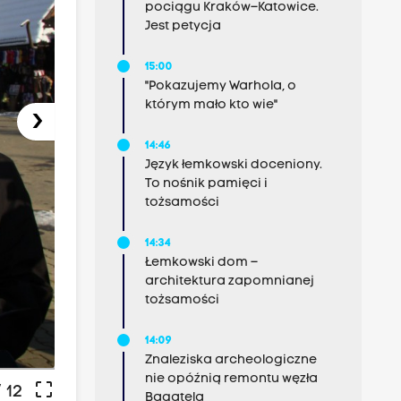
pociągu Kraków–Katowice.
Jest petycja
15:00
"Pokazujemy Warhola, o
którym mało kto wie"
›
14:46
Język łemkowski doceniony.
To nośnik pamięci i
tożsamości
14:34
Łemkowski dom –
architektura zapomnianej
tożsamości
Fot. P. Bolechowski
14:09
Znaleziska archeologiczne
nie opóźnią remontu węzła
crop_free
 12
Bagatela