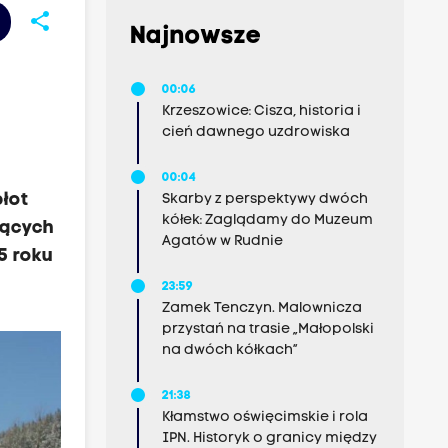
share
Najnowsze
00:06
Krzeszowice: Cisza, historia i
cień dawnego uzdrowiska
00:04
płot
Skarby z perspektywy dwóch
kółek: Zaglądamy do Muzeum
żących
Agatów w Rudnie
5 roku
23:59
Zamek Tenczyn. Malownicza
przystań na trasie „Małopolski
na dwóch kółkach”
21:38
Kłamstwo oświęcimskie i rola
IPN. Historyk o granicy między