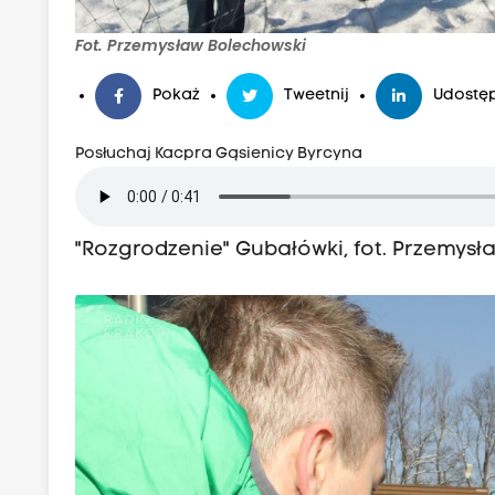
Fot. Przemysław Bolechowski
Pokaż
Tweetnij
Udostęp
Posłuchaj Kacpra Gąsienicy Byrcyna
"Rozgrodzenie" Gubałówki, fot. Przemys