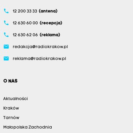
phone
12 200 33 33
(antena)
phone
12 630 60 00
(recepcja)
phone
12 630 62 06
(reklama)
email
redakcja@radiokrakow.pl
email
reklama@radiokrakow.pl
O NAS
Aktualności
Kraków
Tarnów
Małopolska Zachodnia