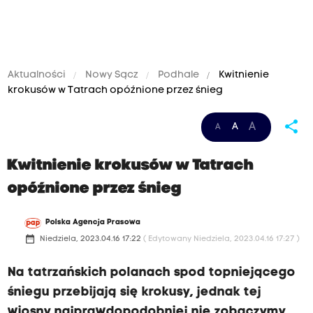
Aktualności
Nowy Sącz
Podhale
Kwitnienie
krokusów w Tatrach opóźnione przez śnieg
share
A
A
A
Kwitnienie krokusów w Tatrach
opóźnione przez śnieg
Polska Agencja Prasowa
date_range
Niedziela, 2023.04.16 17:22
( Edytowany Niedziela, 2023.04.16 17:27 )
Na tatrzańskich polanach spod topniejącego
śniegu przebijają się krokusy, jednak tej
wiosny najprawdopodobniej nie zobaczymy