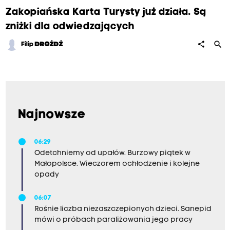
Zakopiańska Karta Turysty już działa. Są
zniżki dla odwiedzających
search
share
Filip
DROŻDŻ
Najnowsze
06:29
Odetchniemy od upałów. Burzowy piątek w
Małopolsce. Wieczorem ochłodzenie i kolejne
opady
06:07
Rośnie liczba niezaszczepionych dzieci. Sanepid
mówi o próbach paraliżowania jego pracy