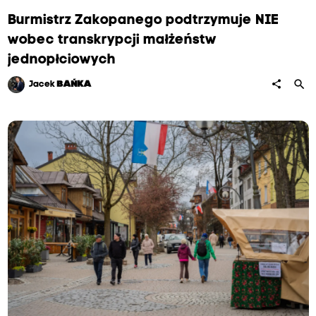
Burmistrz Zakopanego podtrzymuje NIE
wobec transkrypcji małżeństw
jednopłciowych
search
share
Jacek
BAŃKA