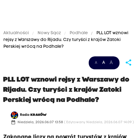
Aktualności
Nowy Sącz
Podhale
PLL LOT wznowi
rejsy z Warszawy do Rijadu. Czy turyści z krajów Zatoki
Perskiej wrócą na Podhale?
share
A
A
A
PLL LOT wznowi rejsy z Warszawy do
Rijadu. Czy turyści z krajów Zatoki
Perskiej wrócą na Podhale?
Radio
KRAKÓW
date_range
Niedziela, 2026.06.07 13:58
( Edytowany Niedziela, 2026.06.07 14:09 )
Zakopane liczy na powrót turystów z krajów