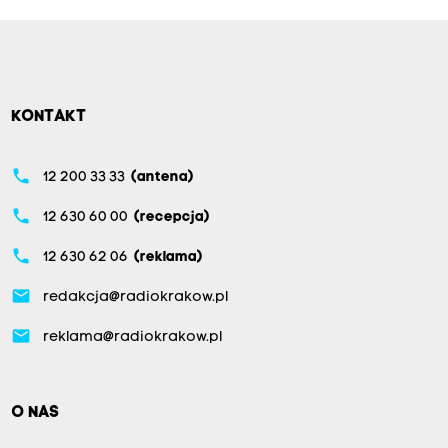
KONTAKT
phone
12 200 33 33
(antena)
phone
12 630 60 00
(recepcja)
phone
12 630 62 06
(reklama)
email
redakcja@radiokrakow.pl
email
reklama@radiokrakow.pl
O NAS