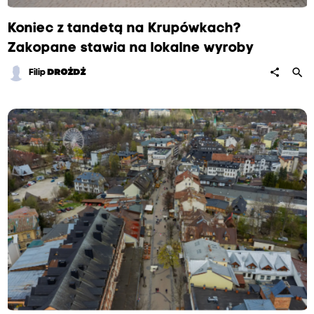
Koniec z tandetą na Krupówkach?
Zakopane stawia na lokalne wyroby
search
share
Filip
DROŻDŻ