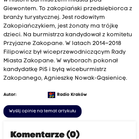
w historii burmistrzem miasta pod
Giewontem. To zakopiański przedsiębiorca z
branży turystycznej. Jest rodowitym
Zakopiańczykiem, jest żonaty ma trójkę
dzieci. Na burmistrza kandydował z komitetu
Przyjazne Zakopane. W latach 2014–2018
Filipowicz był wiceprzewodniczącym Rady
Miasta Zakopane. W wyborach pokonał
kandydatkę PiS i byłą wiceburmistrz
Zakopanego, Agnieszkę Nowak-Gąsienicę.
Autor:
Radio Kraków
Wyślij opinię na temat artykułu
Komentarze (0)