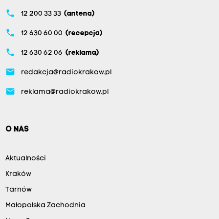
phone
12 200 33 33
(antena)
phone
12 630 60 00
(recepcja)
phone
12 630 62 06
(reklama)
email
redakcja@radiokrakow.pl
email
reklama@radiokrakow.pl
O NAS
Aktualności
Kraków
Tarnów
Małopolska Zachodnia