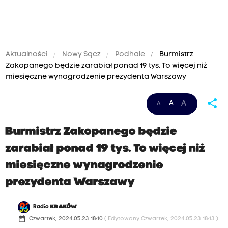
Aktualności
Nowy Sącz
Podhale
Burmistrz
Zakopanego będzie zarabiał ponad 19 tys. To więcej niż
miesięczne wynagrodzenie prezydenta Warszawy
share
A
A
A
Burmistrz Zakopanego będzie
zarabiał ponad 19 tys. To więcej niż
miesięczne wynagrodzenie
prezydenta Warszawy
Radio
KRAKÓW
date_range
Czwartek, 2024.05.23 18:10
( Edytowany Czwartek, 2024.05.23 18:13 )