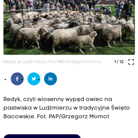
crop_free
Redyk w Ludźmierzu. Fot. PAP/Grzegorz Momot
1
/ 12
Redyk, czyli wiosenny wypęd owiec na
pastwiska w Ludźmierzu w tradycyjne Święto
Bacowskie. Fot. PAP/Grzegorz Momot