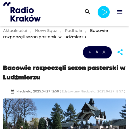
search
menu
Aktualności
Nowy Sącz
Podhale
Bacowie
rozpoczęli sezon pasterski w Ludźmierzu
share
A
A
A
Bacowie rozpoczęli sezon pasterski w
Ludźmierzu
date_range
Niedziela, 2025.04.27 12:50
( Edytowany Niedziela, 2025.04.27 12:57 )