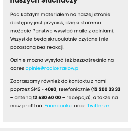
naszych Słuchaczy
Pod każdym materiałem na naszej stronie
dostępny jest przycisk, dzięki któremu
możecie Państwo wysyłać maile z opiniami.
Wszystkie będą skrupulatnie czytane i nie
pozostaną bez reakcji.
Opinie można wysyłać też bezpośrednio na
adres
opinie@radiokrakow.pl
Zapraszamy również do kontaktu z nami
poprzez SMS -
4080
, telefonicznie (
12 200 33 33
– antena,
12 630 60 00
– recepcja), a także na
nasz profil na
Facebooku
oraz
Twitterze