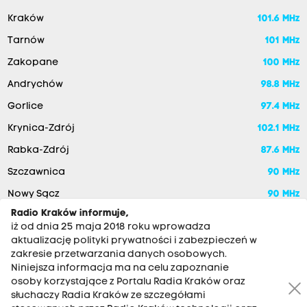
Kraków
101.6 MHz
Tarnów
101 MHz
Zakopane
100 MHz
Andrychów
98.8 MHz
Gorlice
97.4 MHz
Krynica-Zdrój
102.1 MHz
Rabka-Zdrój
87.6 MHz
Szczawnica
90 MHz
Nowy Sącz
90 MHz
Radio Kraków informuje,
iż od dnia 25 maja 2018 roku wprowadza
aktualizację polityki prywatności i zabezpieczeń w
zakresie przetwarzania danych osobowych.
Niniejsza informacja ma na celu zapoznanie
osoby korzystające z Portalu Radia Kraków oraz
słuchaczy Radia Kraków ze szczegółami