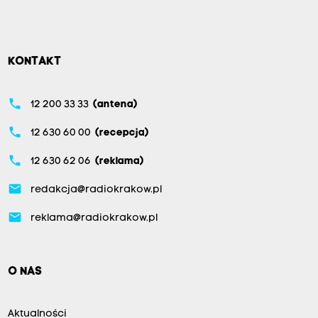
KONTAKT
phone
12 200 33 33
(antena)
phone
12 630 60 00
(recepcja)
phone
12 630 62 06
(reklama)
email
redakcja@radiokrakow.pl
email
reklama@radiokrakow.pl
O NAS
Aktualności