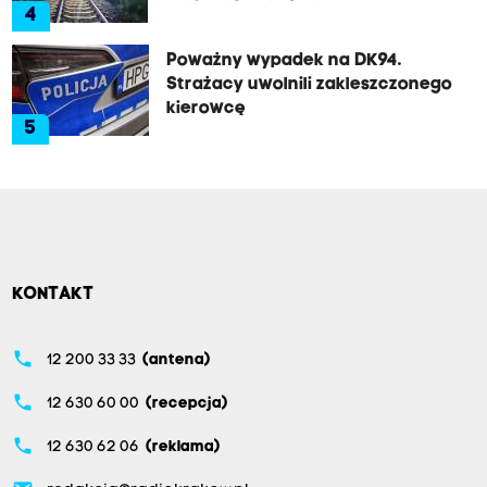
4
Poważny wypadek na DK94.
Strażacy uwolnili zakleszczonego
kierowcę
5
KONTAKT
phone
12 200 33 33
(antena)
phone
12 630 60 00
(recepcja)
phone
12 630 62 06
(reklama)