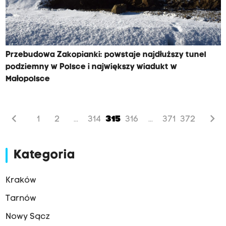
Przebudowa Zakopianki: powstaje najdłuższy tunel
podziemny w Polsce i największy wiadukt w
Małopolsce
chevron_left
chevron_right
1
2
314
315
316
371
372
...
...
Kategoria
Kraków
Tarnów
Nowy Sącz