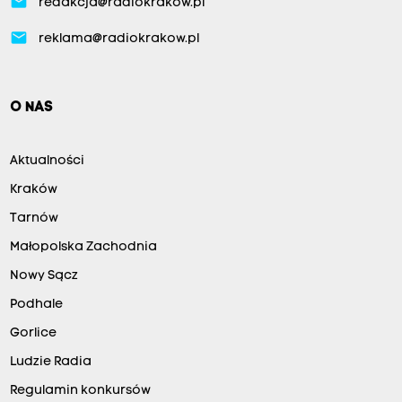
email
redakcja@radiokrakow.pl
email
reklama@radiokrakow.pl
O NAS
Aktualności
Kraków
Tarnów
Małopolska Zachodnia
Nowy Sącz
Podhale
Gorlice
Ludzie Radia
Regulamin konkursów