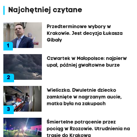
Najchętniej czytane
Przedterminowe wybory w
Krakowie. Jest decyzja Łukasza
Gibały
1
Czwartek w Małopolsce: najpierw
upał, później gwałtowne burze
2
Wieliczka. Dwuletnie dziecko
zamknięte w nagrzanym aucie,
matka była na zakupach
3
Śmiertelne potrącenie przez
pociąg w Rzozowie. Utrudnienia na
trasie do Krakowa