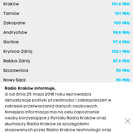
Kraków
101.6 MHz
Tarnów
101 MHz
Zakopane
100 MHz
Andrychów
98.8 MHz
Gorlice
97.4 MHz
Krynica-Zdrój
102.1 MHz
Rabka-Zdrój
87.6 MHz
Szczawnica
90 MHz
Nowy Sącz
90 MHz
Radio Kraków informuje,
iż od dnia 25 maja 2018 roku wprowadza
aktualizację polityki prywatności i zabezpieczeń w
zakresie przetwarzania danych osobowych.
Niniejsza informacja ma na celu zapoznanie
osoby korzystające z Portalu Radia Kraków oraz
słuchaczy Radia Kraków ze szczegółami
stosowanych przez Radio Kraków technologii oraz