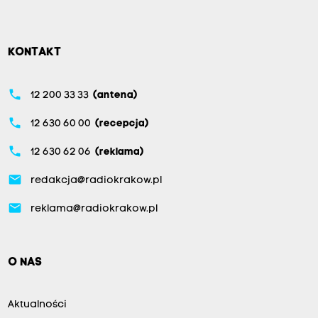
KONTAKT
phone
12 200 33 33
(antena)
phone
12 630 60 00
(recepcja)
phone
12 630 62 06
(reklama)
email
redakcja@radiokrakow.pl
email
reklama@radiokrakow.pl
O NAS
Aktualności