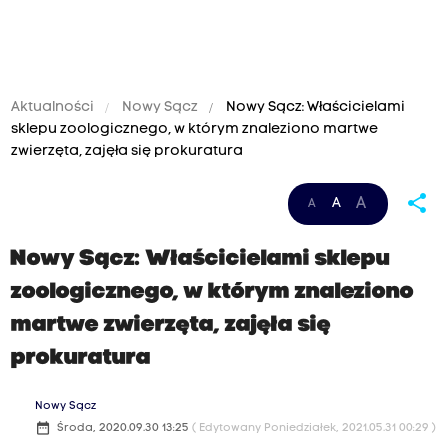
Aktualności
Nowy Sącz
Nowy Sącz: Właścicielami
sklepu zoologicznego, w którym znaleziono martwe
zwierzęta, zajęła się prokuratura
share
A
A
A
Nowy Sącz: Właścicielami sklepu
zoologicznego, w którym znaleziono
martwe zwierzęta, zajęła się
prokuratura
Nowy Sącz
date_range
Środa, 2020.09.30 13:25
( Edytowany Poniedziałek, 2021.05.31 00:29 )