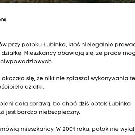
nij
łów przy potoku Łubinka, ktoś nielegalnie prowa
ą działkę. Mieszkańcy obawiają się, że prace mo
zeciwpowodziowych.
 okazało się, że nikt nie zgłaszał wykonywania t
ściciela działki.
ojeni całą sprawą, bo choć dziś potok Łubinka
i jest bardzo niebezpieczny.
- mówią mieszkańcy. W 2001 roku, potok nie wylał,