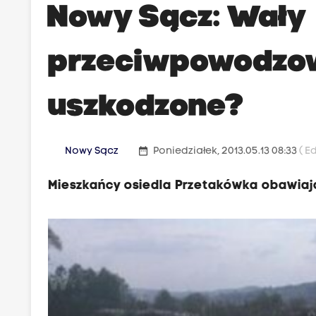
Nowy Sącz: Wały
przeciwpowodzow
uszkodzone?
date_range
Nowy Sącz
Poniedziałek, 2013.05.13 08:33
( E
Mieszkańcy osiedla Przetakówka obawiają