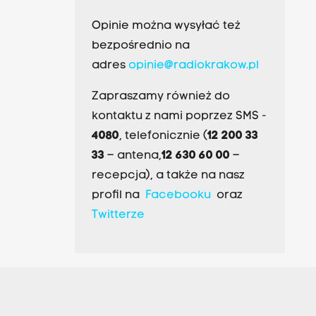
Opinie można wysyłać też
bezpośrednio na
adres
opinie@radiokrakow.pl
Zapraszamy również do
kontaktu z nami poprzez SMS -
4080
, telefonicznie (
12 200 33
33
– antena,
12 630 60 00
–
recepcja), a także na nasz
profil na
Facebooku
oraz
Twitterze