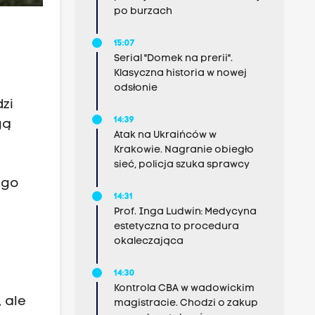
po burzach
15:07
Serial "Domek na prerii".
Klasyczna historia w nowej
odsłonie
dzi
14:39
gą
Atak na Ukraińców w
Krakowie. Nagranie obiegło
sieć, policja szuka sprawcy
ego
14:31
Prof. Inga Ludwin: Medycyna
estetyczna to procedura
okaleczająca
14:30
Kontrola CBA w wadowickim
 ale
magistracie. Chodzi o zakup