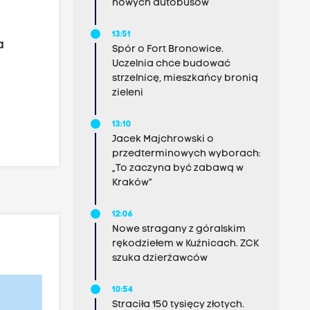
nowych autobusów
13:51
a
Spór o Fort Bronowice.
Uczelnia chce budować
strzelnicę, mieszkańcy bronią
zieleni
13:10
Jacek Majchrowski o
przedterminowych wyborach:
„To zaczyna być zabawą w
Kraków”
12:06
Nowe stragany z góralskim
rękodziełem w Kuźnicach. ZCK
szuka dzierżawców
10:54
Straciła 150 tysięcy złotych.