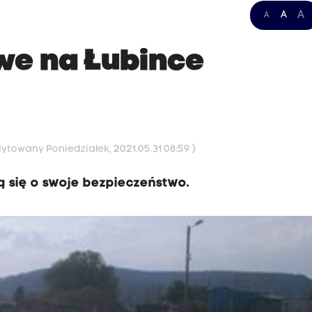
A
A
A
e na Łubince
dytowany Poniedziałek, 2021.05.31 08:59 )
 się o swoje bezpieczeństwo.