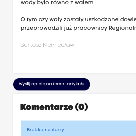
wody było równo z wałem.
O tym czy wały zostały uszkodzone dowi
przeprowadzili już pracownicy Regiona
Bartosz Niemiec/aw
Wyślij opinię na temat artykułu
Komentarze (0)
Brak komentarzy