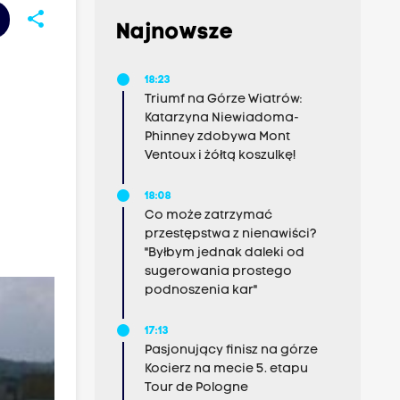
share
Najnowsze
18:23
Triumf na Górze Wiatrów:
Katarzyna Niewiadoma-
Phinney zdobywa Mont
Ventoux i żółtą koszulkę!
18:08
Co może zatrzymać
przestępstwa z nienawiści?
"Byłbym jednak daleki od
sugerowania prostego
podnoszenia kar"
17:13
Pasjonujący finisz na górze
Kocierz na mecie 5. etapu
Tour de Pologne