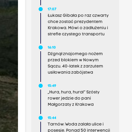
17:07
Łukasz Gibała po raz czwarty
chce zostać prezydentem
Krakowa. Mówi o zadłużeniu i
strefie czystego transportu
16:10
Dźgnął znajomego nożem
przed blokiem w Nowym
Sączu. 40-latek z zarzutem
usiłowania zabójstwa
15:49
„Hura, hura, hura!” Szósty
rower jedzie do pani
Małgorzaty z Krakowa
15:44
Tarnów: Woda zalała ulice i
posesje. Ponad 50 interwencji