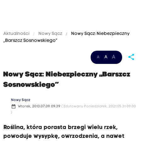
Aktualności
Nowy Sącz
Nowy Sącz: Niebezpieczny
„Barszcz Sosnowskiego”
share
A
A
A
Nowy Sącz: Niebezpieczny „Barszcz
Sosnowskiego”
Nowy Sącz
date_range
Wtorek, 2013.07.09 09:39
( Edytowany Poniedziałek, 2021.05.31 09:00
)
Roślina, która porasta brzegi wielu rzek,
powoduje wysypkę, owrzodzenia, a nawet