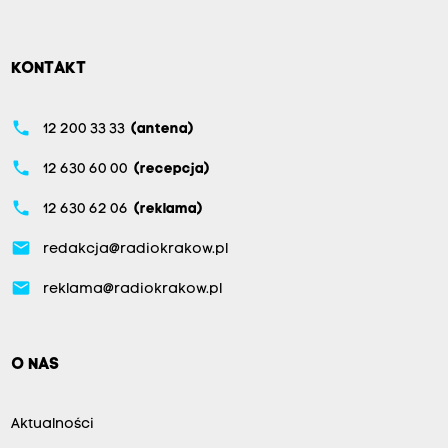
KONTAKT
phone
12 200 33 33
(antena)
phone
12 630 60 00
(recepcja)
phone
12 630 62 06
(reklama)
email
redakcja@radiokrakow.pl
email
reklama@radiokrakow.pl
O NAS
Aktualności