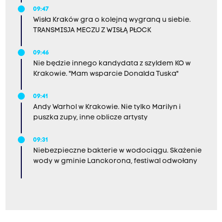
09:47
Wisła Kraków gra o kolejną wygraną u siebie.
TRANSMISJA MECZU Z WISŁĄ PŁOCK
09:46
Nie będzie innego kandydata z szyldem KO w
Krakowie. "Mam wsparcie Donalda Tuska"
09:41
Andy Warhol w Krakowie. Nie tylko Marilyn i
puszka zupy, inne oblicze artysty
09:31
Niebezpieczne bakterie w wodociągu. Skażenie
wody w gminie Lanckorona, festiwal odwołany