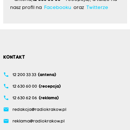
nasz profil na
Facebooku
oraz
Twitterze
KONTAKT
phone
12 200 33 33
(antena)
phone
12 630 60 00
(recepcja)
phone
12 630 62 06
(reklama)
email
redakcja@radiokrakow.pl
email
reklama@radiokrakow.pl