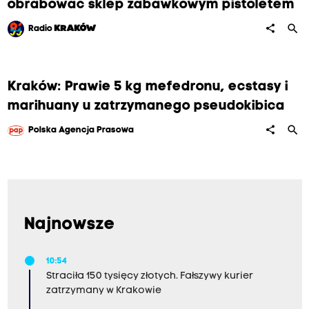
obrabować sklep zabawkowym pistoletem
search
share
Radio
KRAKÓW
Kraków: Prawie 5 kg mefedronu, ecstasy i
marihuany u zatrzymanego pseudokibica
search
share
Polska Agencja Prasowa
Najnowsze
10:54
Straciła 150 tysięcy złotych. Fałszywy kurier
zatrzymany w Krakowie