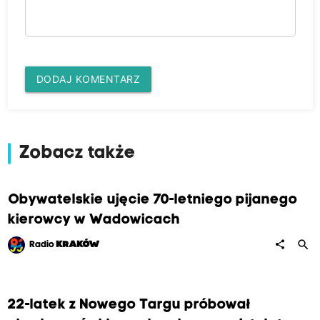
DODAJ KOMENTARZ
Zobacz także
Obywatelskie ujęcie 70-letniego pijanego
kierowcy w Wadowicach
search
share
Radio
KRAKÓW
22-latek z Nowego Targu próbował