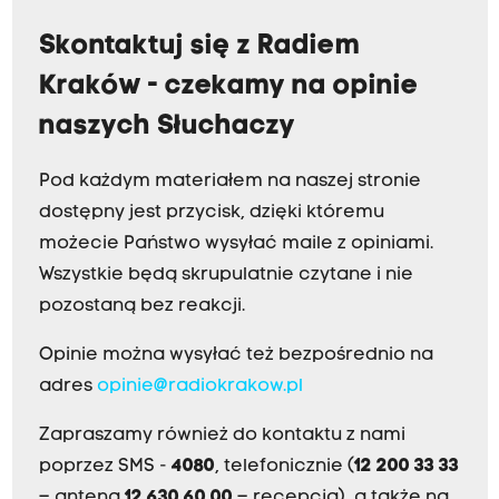
Skontaktuj się z Radiem
Kraków - czekamy na opinie
naszych Słuchaczy
Pod każdym materiałem na naszej stronie
dostępny jest przycisk, dzięki któremu
możecie Państwo wysyłać maile z opiniami.
Wszystkie będą skrupulatnie czytane i nie
pozostaną bez reakcji.
Opinie można wysyłać też bezpośrednio na
adres
opinie@radiokrakow.pl
Zapraszamy również do kontaktu z nami
poprzez SMS -
4080
, telefonicznie (
12 200 33 33
– antena,
12 630 60 00
– recepcja), a także na