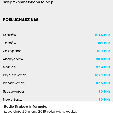
Sklep z kosmetykami tolpa.pl
POSŁUCHASZ NAS
Kraków
101.6 MHz
Tarnów
101 MHz
Zakopane
100 MHz
Andrychów
98.8 MHz
Gorlice
97.4 MHz
Krynica-Zdrój
102.1 MHz
Rabka-Zdrój
87.6 MHz
Szczawnica
90 MHz
Nowy Sącz
90 MHz
Radio Kraków informuje,
iż od dnia 25 maja 2018 roku wprowadza