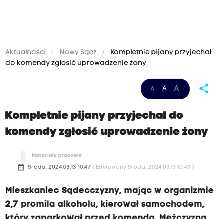
Aktualności
Nowy Sącz
Kompletnie pijany przyjechał
do komendy zgłosić uprowadzenie żony
share
A
A
A
Kompletnie pijany przyjechał do
komendy zgłosić uprowadzenie żony
Materiały prasowe
date_range
Środa, 2024.03.13 10:47
( Edytowany Środa, 2024.03.13 10:49 )
Mieszkaniec Sądecczyzny, mając w organizmie
2,7 promila alkoholu, kierował samochodem,
który zaparkował przed komendą. Mężczyzna