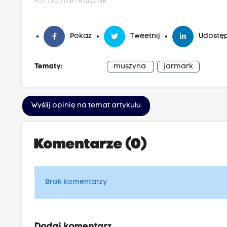
Fot. Damian Radziak
Pokaż
Tweetnij
Udostęp
Tematy:
muszyna
jarmark
Wyślij opinię na temat artykułu
Komentarze (0)
Brak komentarzy
Dodaj komentarz