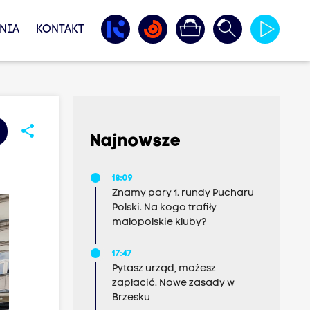
NIA
KONTAKT
share
Najnowsze
18:09
Znamy pary 1. rundy Pucharu
Polski. Na kogo trafiły
małopolskie kluby?
17:47
Pytasz urząd, możesz
zapłacić. Nowe zasady w
Brzesku