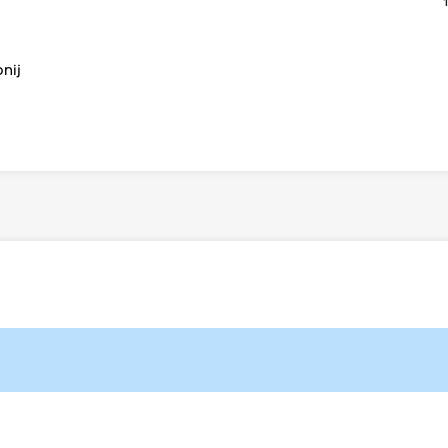
1
nij