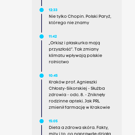
12:33
Nie tylko Chopin. Polski Paryż,
którego nie znamy
11:42
„Orkisz i płaskurka mają
przyszłość”. Tak zmiany
klimatu wpływają polskie
rolnictwo
10:45
Kraków prof. Agnieszki
Chłosty-Sikorskiej - Służba
zdrowia - odc. 8. - Zniknęły
rodzinne apteki. Jak PRL
zmienił farmację w Krakowie
15:05
Dieta a zdrowa skóra. Fakty,
mity i to, co naprawdę działa