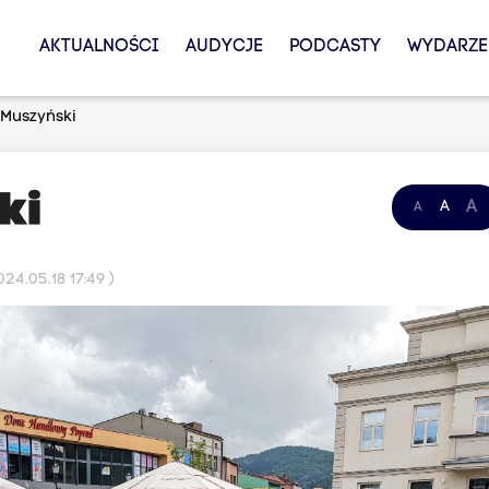
AKTUALNOŚCI
AUDYCJE
PODCASTY
WYDARZE
Muszyński
ki
A
A
A
4.05.18 17:49 )