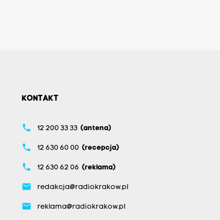
KONTAKT
phone
12 200 33 33
(antena)
phone
12 630 60 00
(recepcja)
phone
12 630 62 06
(reklama)
email
redakcja@radiokrakow.pl
email
reklama@radiokrakow.pl