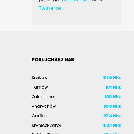
profil na
Facebooku
oraz
Twitterze
POSŁUCHASZ NAS
Kraków
101.6 MHz
Tarnów
101 MHz
Zakopane
100 MHz
Andrychów
98.8 MHz
Gorlice
97.4 MHz
Krynica-Zdrój
102.1 MHz