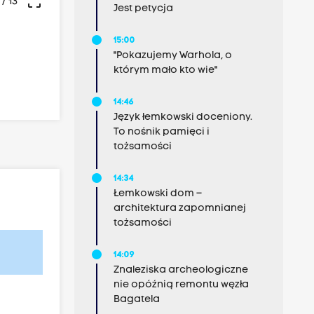
crop_free
/ 13
Jest petycja
15:00
"Pokazujemy Warhola, o
którym mało kto wie"
14:46
Język łemkowski doceniony.
To nośnik pamięci i
tożsamości
14:34
Łemkowski dom –
architektura zapomnianej
tożsamości
14:09
Znaleziska archeologiczne
nie opóźnią remontu węzła
Bagatela