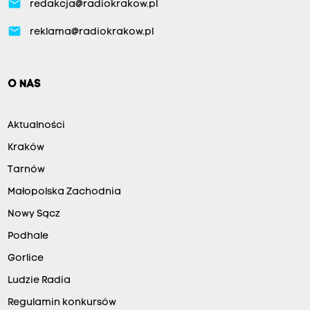
email
redakcja@radiokrakow.pl
email
reklama@radiokrakow.pl
O NAS
Aktualności
Kraków
Tarnów
Małopolska Zachodnia
Nowy Sącz
Podhale
Gorlice
Ludzie Radia
Regulamin konkursów