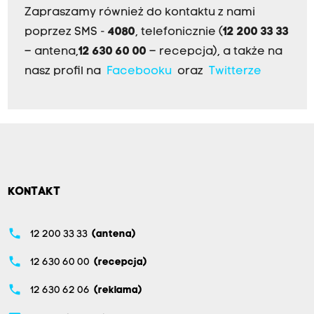
Zapraszamy również do kontaktu z nami
poprzez SMS -
4080
, telefonicznie (
12 200 33 33
– antena,
12 630 60 00
– recepcja), a także na
nasz profil na
Facebooku
oraz
Twitterze
KONTAKT
phone
12 200 33 33
(antena)
phone
12 630 60 00
(recepcja)
phone
12 630 62 06
(reklama)