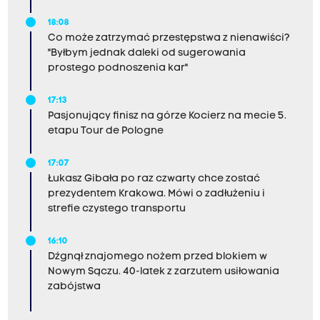
18:08
Co może zatrzymać przestępstwa z nienawiści?
"Byłbym jednak daleki od sugerowania
prostego podnoszenia kar"
17:13
Pasjonujący finisz na górze Kocierz na mecie 5.
etapu Tour de Pologne
17:07
Łukasz Gibała po raz czwarty chce zostać
prezydentem Krakowa. Mówi o zadłużeniu i
strefie czystego transportu
16:10
Dźgnął znajomego nożem przed blokiem w
Nowym Sączu. 40-latek z zarzutem usiłowania
zabójstwa