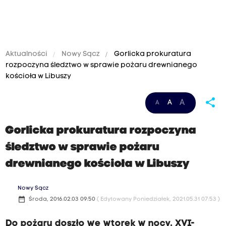
Aktualności
Nowy Sącz
Gorlicka prokuratura
rozpoczyna śledztwo w sprawie pożaru drewnianego
kościoła w Libuszy
share
A
A
A
Gorlicka prokuratura rozpoczyna
śledztwo w sprawie pożaru
drewnianego kościoła w Libuszy
Nowy Sącz
date_range
Środa, 2016.02.03 09:50
( Edytowany Poniedziałek, 2021.05.31 07:53 )
Do pożaru doszło we wtorek w nocy. XVI-