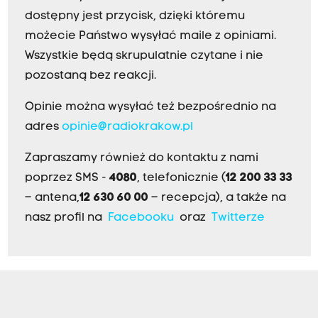
dostępny jest przycisk, dzięki któremu
możecie Państwo wysyłać maile z opiniami.
Wszystkie będą skrupulatnie czytane i nie
pozostaną bez reakcji.
Opinie można wysyłać też bezpośrednio na
adres
opinie@radiokrakow.pl
Zapraszamy również do kontaktu z nami
poprzez SMS -
4080
, telefonicznie (
12 200 33 33
– antena,
12 630 60 00
– recepcja), a także na
nasz profil na
Facebooku
oraz
Twitterze