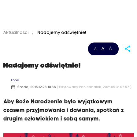
Aktualności
Nadajemy odświętnie!
share
A
A
A
Nadajemy odświętnie!
Inne
date_range
Środa, 2015.12.23 10:38
( Edytowany Poniedziałek, 2021.05.31 07:57 )
Aby Boże Narodzenie było wyjątkowym
czasem przyjmowania i dawania, spotkań z
drugim człowiekiem i sobą samym.