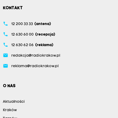
KONTAKT
phone
12 200 33 33
(antena)
phone
12 630 60 00
(recepcja)
phone
12 630 62 06
(reklama)
email
redakcja@radiokrakow.pl
email
reklama@radiokrakow.pl
O NAS
Aktualności
Kraków