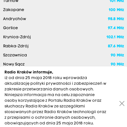
Tarnów
101 MHz
Zakopane
100 MHz
Andrychów
98.8 MHz
Gorlice
97.4 MHz
Krynica-Zdrój
102.1 MHz
Rabka-Zdrój
87.6 MHz
Szczawnica
90 MHz
Nowy Sącz
90 MHz
Radio Kraków informuje,
iż od dnia 25 maja 2018 roku wprowadza
aktualizację polityki prywatności i zabezpieczeń w
zakresie przetwarzania danych osobowych.
Niniejsza informacja ma na celu zapoznanie
osoby korzystające z Portalu Radia Kraków oraz
słuchaczy Radia Kraków ze szczegółami
stosowanych przez Radio Kraków technologii oraz
RADIO KRAKÓW SA. Aleja Juliusza Słowackiego 22, 30-007
z przepisami o ochronie danych osobowych,
Kraków
obowiązujących od dnia 25 maja 2018 roku.