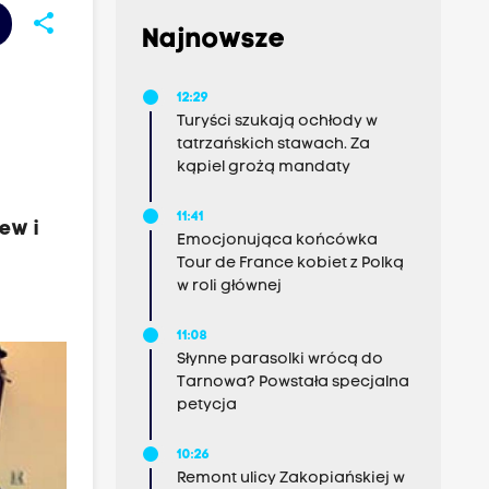
share
Najnowsze
12:29
Turyści szukają ochłody w
tatrzańskich stawach. Za
kąpiel grożą mandaty
11:41
ew i
Emocjonująca końcówka
Tour de France kobiet z Polką
w roli głównej
11:08
Słynne parasolki wrócą do
Tarnowa? Powstała specjalna
petycja
10:26
Remont ulicy Zakopiańskiej w