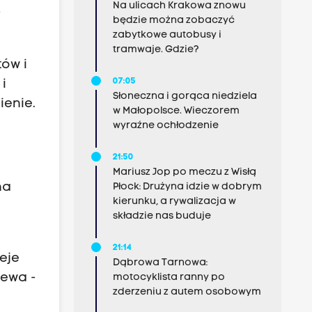
Na ulicach Krakowa znowu
-
będzie można zobaczyć
zabytkowe autobusy i
tramwaje. Gdzie?
tów i
07:05
i
Słoneczna i gorąca niedziela
ienie.
w Małopolsce. Wieczorem
wyraźne ochłodzenie
21:50
Mariusz Jop po meczu z Wisłą
na
Płock: Drużyna idzie w dobrym
kierunku, a rywalizacja w
składzie nas buduje
21:14
eje
Dąbrowa Tarnowa:
zewa -
motocyklista ranny po
zderzeniu z autem osobowym