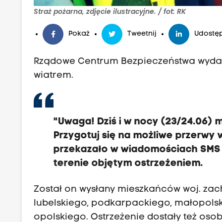
Straż pożarna, zdjęcie ilustracyjne. / fot: RK
Pokaż
Tweetnij
Udostęp
Rządowe Centrum Bezpieczeństwa wydało
wiatrem.
"Uwaga! Dziś i w nocy (23/24.06) 
Przygotuj się na możliwe przerwy
przekazało w wiadomościach SMS
terenie objętym ostrzeżeniem.
Został on wysłany mieszkańców woj. za
lubelskiego, podkarpackiego, małopolski
opolskiego. Ostrzeżenie dostały też oso