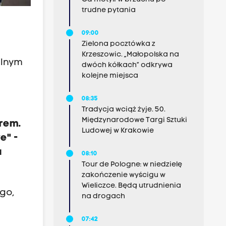
trudne pytania
09:00
Zielona pocztówka z
Krzeszowic. „Małopolska na
ilnym
dwóch kółkach” odkrywa
kolejne miejsca
08:35
Tradycja wciąż żyje. 50.
Międzynarodowe Targi Sztuki
trem.
Ludowej w Krakowie
e" -
a
08:10
Tour de Pologne: w niedzielę
zakończenie wyścigu w
Wieliczce. Będą utrudnienia
go,
na drogach
07:42