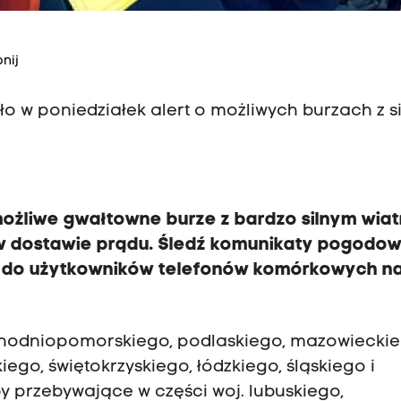
nij
 w poniedziałek alert o możliwych burzach z s
możliwe gwałtowne burze z bardzo silnym wia
 w dostawie prądu. Śledź komunikaty pogodow
 do użytkowników telefonów komórkowych n
chodniopomorskiego, podlaskiego, mazowieckie
ego, świętokrzyskiego, łódzkiego, śląskiego i
by przebywające w części woj. lubuskiego,