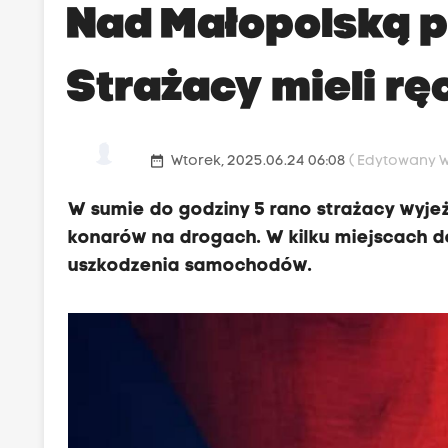
Nad Małopolską p
Strażacy mieli rę
date_range
Wtorek, 2025.06.24 06:08
( Edytowany W
W sumie do godziny 5 rano strażacy wyjeż
konarów na drogach. W kilku miejscach do
uszkodzenia samochodów.