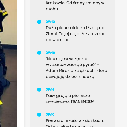
Krakowie. Od środy zmiany w
ruchu
09:42
Duża planetoida zbliży się do
Ziemi. To jej najbliższy przelot
od wielu lat
09:40
"Nauka jest wszędzie.
Wystarczy zacząć pytać” –
Adam Mirek o książkach, które
oswajają dzieci z nauką
09:16
Pasy grają o pierwsze
zwycięstwo. TRANSMISJA
09:10
Pierwsza miłość w książkach.
Od motyli w brzuchu po