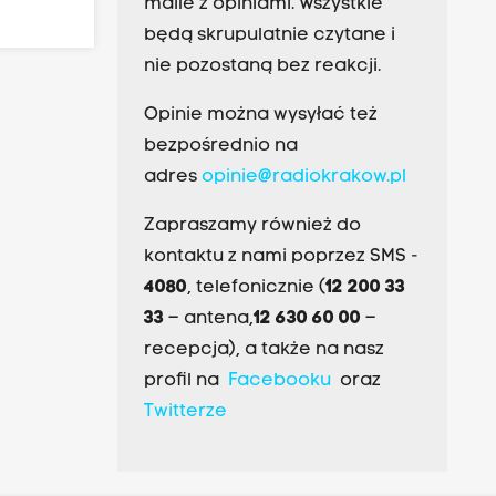
maile z opiniami. Wszystkie
będą skrupulatnie czytane i
nie pozostaną bez reakcji.
Opinie można wysyłać też
bezpośrednio na
adres
opinie@radiokrakow.pl
Zapraszamy również do
kontaktu z nami poprzez SMS -
4080
, telefonicznie (
12 200 33
33
– antena,
12 630 60 00
–
recepcja), a także na nasz
profil na
Facebooku
oraz
Twitterze