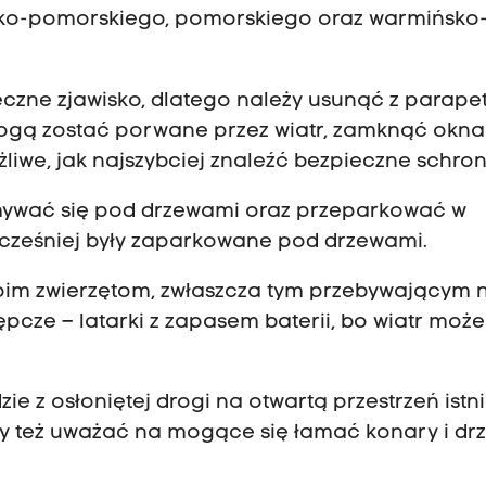
wsko-pomorskiego, pomorskiego oraz warmińsko
eczne zjawisko, dlatego należy usunąć z parape
ogą zostać porwane przez wiatr, zamknąć okna 
żliwe, jak najszybciej znaleźć bezpieczne schron
ymywać się pod drzewami oraz przeparkować w
wcześniej były zaparkowane pod drzewami.
oim zwierzętom, zwłaszcza tym przebywającym 
ępcze – latarki z zapasem baterii, bo wiatr może
 z osłoniętej drogi na otwartą przestrzeń istni
 też uważać na mogące się łamać konary i dr