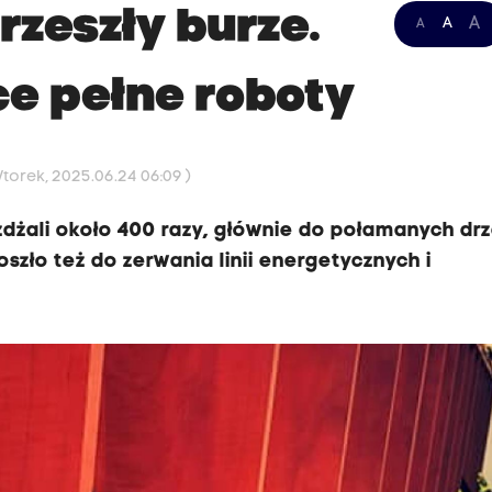
rzeszły burze.
A
A
A
ce pełne roboty
torek, 2025.06.24 06:09 )
dżali około 400 razy, głównie do połamanych drz
szło też do zerwania linii energetycznych i