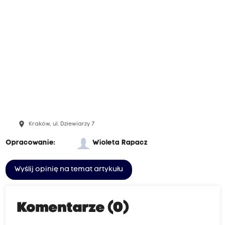
place
Kraków, ul. Dziewiarzy 7
Opracowanie:
Wioleta Rapacz
Wyślij opinię na temat artykułu
Komentarze (0)