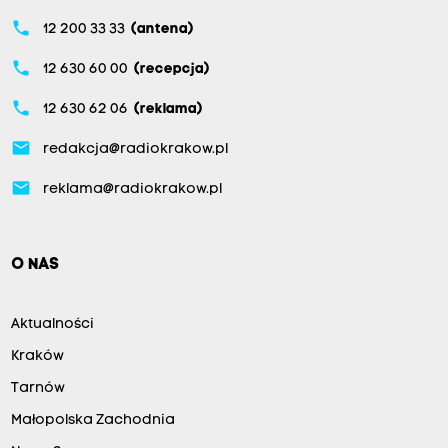
phone
12 200 33 33
(antena)
phone
12 630 60 00
(recepcja)
phone
12 630 62 06
(reklama)
email
redakcja@radiokrakow.pl
email
reklama@radiokrakow.pl
O NAS
Aktualności
Kraków
Tarnów
Małopolska Zachodnia