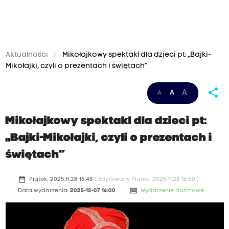
Aktualności
Mikołajkowy spektakl dla dzieci pt: „Bajki-
Mikołajki, czyli o prezentach i świętach”
share
A
A
A
Mikołajkowy spektakl dla dzieci pt:
„Bajki-Mikołajki, czyli o prezentach i
świętach”
date_range
Piątek, 2025.11.28 16:48
( Edytowany Piątek, 2025.11.28 16:50 )
money
Data wydarzenia:
2025-12-07 16:00
Wydarzenie darmowe