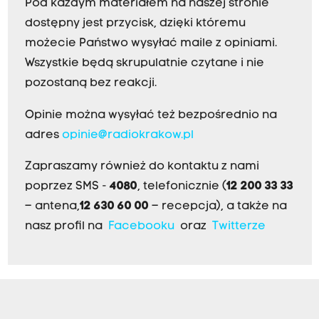
Pod każdym materiałem na naszej stronie
dostępny jest przycisk, dzięki któremu
możecie Państwo wysyłać maile z opiniami.
Wszystkie będą skrupulatnie czytane i nie
pozostaną bez reakcji.
Opinie można wysyłać też bezpośrednio na
adres
opinie@radiokrakow.pl
Zapraszamy również do kontaktu z nami
poprzez SMS -
4080
, telefonicznie (
12 200 33 33
– antena,
12 630 60 00
– recepcja), a także na
nasz profil na
Facebooku
oraz
Twitterze