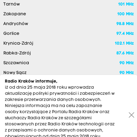
Tarnów
101 MHz
Zakopane
100 MHz
Andrychów
98.8 MHz
Gorlice
97.4 MHz
Krynica-Zdrój
102.1 MHz
Rabka-Zdrój
87.6 MHz
Szczawnica
90 MHz
Nowy Sącz
90 MHz
Radio Kraków informuje,
iż od dnia 25 maja 2018 roku wprowadza
aktualizację polityki prywatności i zabezpieczeń w
zakresie przetwarzania danych osobowych.
Niniejsza informacja ma na celu zapoznanie
osoby korzystające z Portalu Radia Kraków oraz
słuchaczy Radia Kraków ze szczegółami
stosowanych przez Radio Kraków technologii oraz
RADIO KRAKÓW SA. Aleja Juliusza Słowackiego 22, 30-007
z przepisami o ochronie danych osobowych,
Kraków
obowiązujących od dnia 25 maja 2018 roku.