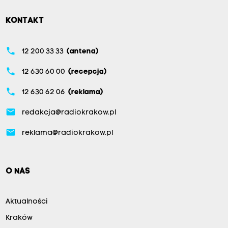
KONTAKT
phone
12 200 33 33
(antena)
phone
12 630 60 00
(recepcja)
phone
12 630 62 06
(reklama)
email
redakcja@radiokrakow.pl
email
reklama@radiokrakow.pl
O NAS
Aktualności
Kraków