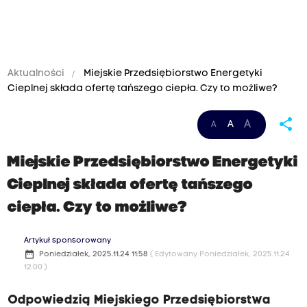
Aktualności
Miejskie Przedsiębiorstwo Energetyki
Cieplnej składa ofertę tańszego ciepła. Czy to możliwe?
share
A
A
A
Miejskie Przedsiębiorstwo Energetyki
Cieplnej składa ofertę tańszego
ciepła. Czy to możliwe?
Artykuł sponsorowany
date_range
Poniedziałek, 2025.11.24 11:58
( Edytowany Poniedziałek, 2025.11.24
12:00 )
Odpowiedzią Miejskiego Przedsiębiorstwa