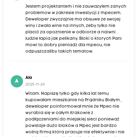
Jestem projektantem i nie zauwazylem zanych
problemow w zakresie inwestycji z mpecem.
Deweloper zwyczajnie ma obsuwe ze swojej
winy i zwala wine na innych, zeby tylko nie
placić za opoznienie w odbiorze a naiwni
ludzie łapia jak pelikany. Bloki o ktorych Pani
mowi to dobry pieniadz dla mpecu, nie
odpuszczaliby takich tematow.
Ala
A
2025-11-24
Witam. Napiszę tylko gdy kilka lat temu
kupowałam mieszkanie na Prądniku Białym ,
deweloper poinformował mnie że Mpec nie
wyrabia się w całym Krakowie z
podłączeniami do miejskiej sieci ponieważ
powstaje dużo bloków a Mpec jest bardzo
wolną firmą która pracuje nie efektywnie i nie