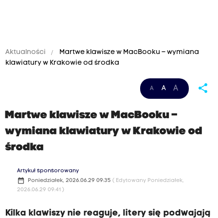
Aktualności
Martwe klawisze w MacBooku – wymiana
klawiatury w Krakowie od środka
share
A
A
A
Martwe klawisze w MacBooku –
wymiana klawiatury w Krakowie od
środka
Artykuł sponsorowany
date_range
Poniedziałek, 2026.06.29 09:35
( Edytowany Poniedziałek,
2026.06.29 09:41 )
Kilka klawiszy nie reaguje, litery się podwajają