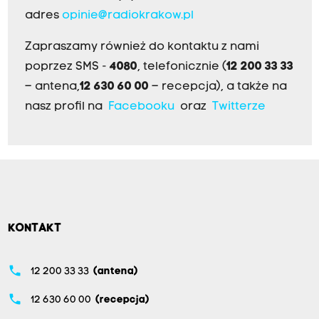
adres
opinie@radiokrakow.pl
Zapraszamy również do kontaktu z nami
poprzez SMS -
4080
, telefonicznie (
12 200 33 33
– antena,
12 630 60 00
– recepcja), a także na
nasz profil na
Facebooku
oraz
Twitterze
KONTAKT
phone
12 200 33 33
(antena)
phone
12 630 60 00
(recepcja)