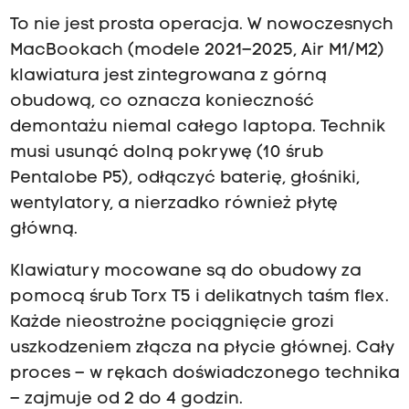
To nie jest prosta operacja. W nowoczesnych
MacBookach (modele 2021–2025, Air M1/M2)
klawiatura jest zintegrowana z górną
obudową, co oznacza konieczność
demontażu niemal całego laptopa. Technik
musi usunąć dolną pokrywę (10 śrub
Pentalobe P5), odłączyć baterię, głośniki,
wentylatory, a nierzadko również płytę
główną.
Klawiatury mocowane są do obudowy za
pomocą śrub Torx T5 i delikatnych taśm flex.
Każde nieostrożne pociągnięcie grozi
uszkodzeniem złącza na płycie głównej. Cały
proces – w rękach doświadczonego technika
– zajmuje od 2 do 4 godzin.