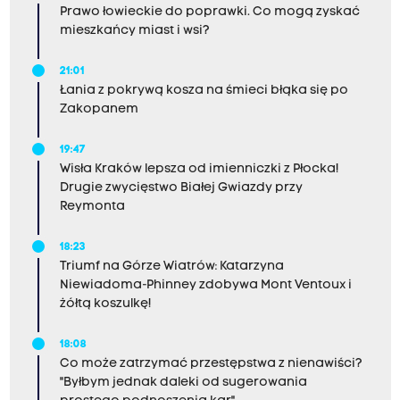
Prawo łowieckie do poprawki. Co mogą zyskać
mieszkańcy miast i wsi?
21:01
Łania z pokrywą kosza na śmieci błąka się po
Zakopanem
19:47
Wisła Kraków lepsza od imienniczki z Płocka!
Drugie zwycięstwo Białej Gwiazdy przy
Reymonta
18:23
Triumf na Górze Wiatrów: Katarzyna
Niewiadoma-Phinney zdobywa Mont Ventoux i
żółtą koszulkę!
18:08
Co może zatrzymać przestępstwa z nienawiści?
"Byłbym jednak daleki od sugerowania