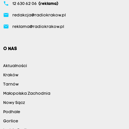
phone
12 630 62 06
(reklama)
email
redakcja@radiokrakow.pl
email
reklama@radiokrakow.pl
O NAS
Aktualności
Kraków
Tarnów
Małopolska Zachodnia
Nowy Sącz
Podhale
Gorlice