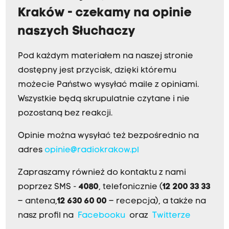
Kraków - czekamy na opinie
naszych Słuchaczy
Pod każdym materiałem na naszej stronie
dostępny jest przycisk, dzięki któremu
możecie Państwo wysyłać maile z opiniami.
Wszystkie będą skrupulatnie czytane i nie
pozostaną bez reakcji.
Opinie można wysyłać też bezpośrednio na
adres
opinie@radiokrakow.pl
Zapraszamy również do kontaktu z nami
poprzez SMS -
4080
, telefonicznie (
12 200 33 33
– antena,
12 630 60 00
– recepcja), a także na
nasz profil na
Facebooku
oraz
Twitterze