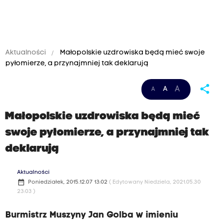
Aktualności
Małopolskie uzdrowiska będą mieć swoje
pyłomierze, a przynajmniej tak deklarują
share
A
A
A
Małopolskie uzdrowiska będą mieć
swoje pyłomierze, a przynajmniej tak
deklarują
Aktualności
date_range
Poniedziałek, 2015.12.07 13:02
( Edytowany Niedziela, 2021.05.30
23:03 )
Burmistrz Muszyny Jan Golba w imieniu