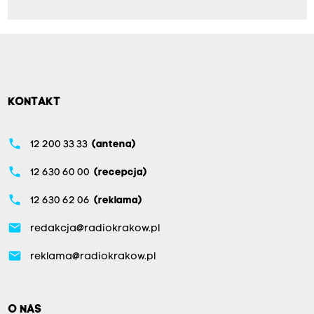
KONTAKT
phone
12 200 33 33
(antena)
phone
12 630 60 00
(recepcja)
phone
12 630 62 06
(reklama)
email
redakcja@radiokrakow.pl
email
reklama@radiokrakow.pl
O NAS