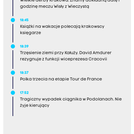
Wielkie derby Krakowa. Znamy dokładną datę i
godzinę meczu Wisły z Wieczystą
18:45
Książki na wakacje polecają krakowscy
księgarze
18:39
Trzęsienie ziemi przy Kałuży. David Amdurer
rezygnuje z funkcji wiceprezesa Cracovii
18:37
Polka trzecia na etapie Tour de France
17:52
Tragiczny wypadek ciągnika w Podolanach. Nie
żyje kierujący