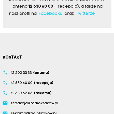
– antena,
12 630 60 00
– recepcja), a także na
nasz profil na
Facebooku
oraz
Twitterze
KONTAKT
phone
12 200 33 33
(antena)
phone
12 630 60 00
(recepcja)
phone
12 630 62 06
(reklama)
email
redakcja@radiokrakow.pl
email
reklama@radiokrakow.pl