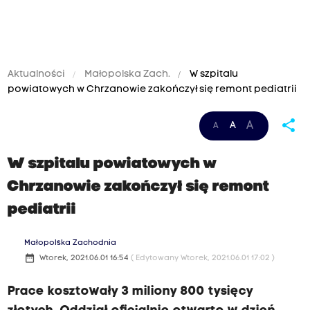
Aktualności
Małopolska Zach.
W szpitalu
powiatowych w Chrzanowie zakończył się remont pediatrii
share
A
A
A
W szpitalu powiatowych w
Chrzanowie zakończył się remont
pediatrii
Małopolska Zachodnia
date_range
Wtorek, 2021.06.01 16:54
( Edytowany Wtorek, 2021.06.01 17:02 )
Prace kosztowały 3 miliony 800 tysięcy