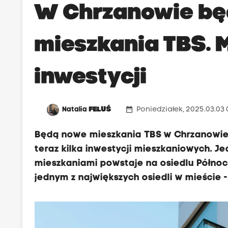
W Chrzanowie b
mieszkania TBS. M
inwestycji
date_range
Natalia
FELUŚ
Poniedziałek, 2025.03.03
Będą nowe mieszkania TBS w Chrzanowie. P
teraz kilka inwestycji mieszkaniowych. Je
mieszkaniami powstaje na osiedlu Północ
jednym z największych osiedli w mieście -