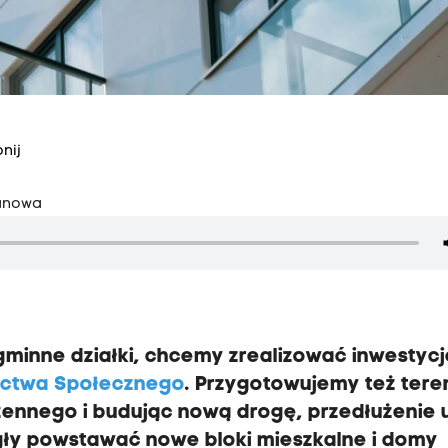
nij
zanowa
 gminne działki, chcemy zrealizować inwestyc
ictwa Społecznego
. Przygotowujemy też tere
ennego i budując nową drogę, przedłużenie u
y powstawać nowe bloki mieszkalne i domy