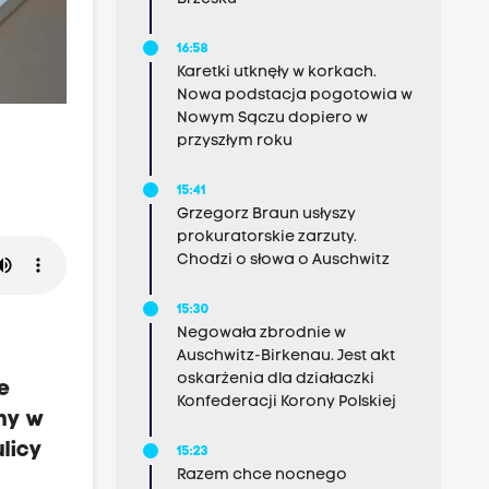
16:58
Karetki utknęły w korkach.
Nowa podstacja pogotowia w
Nowym Sączu dopiero w
przyszłym roku
15:41
Grzegorz Braun usłyszy
prokuratorskie zarzuty.
Chodzi o słowa o Auschwitz
15:30
Negowała zbrodnie w
Auschwitz-Birkenau. Jest akt
oskarżenia dla działaczki
je
Konfederacji Korony Polskiej
ny w
licy
15:23
Razem chce nocnego