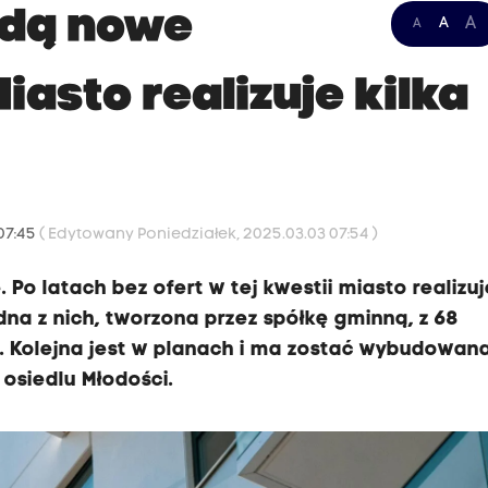
ędą nowe
A
A
A
iasto realizuje kilka
 07:45
( Edytowany Poniedziałek, 2025.03.03 07:54 )
o latach bez ofert w tej kwestii miasto realizuj
dna z nich, tworzona przez spółkę gminną, z 68
. Kolejna jest w planach i ma zostać wybudowan
 osiedlu Młodości.