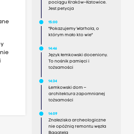
pociągu Kraków–Katowice.
Jest petycja
lane
15:00
"Pokazujemy Warhola, o
którym mało kto wie"
cy
14:46
anie
Język łemkowski doceniony.
i
To nośnik pamięci i
tożsamości
14:34
Łemkowski dom –
architektura zapomnianej
tożsamości
14:09
Znaleziska archeologiczne
nie opóźnią remontu węzła
Bagatela