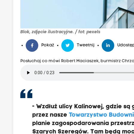
Blok, zdjęcie ilustracyjne. / fot: pexels
Pokaż
Tweetnij
Udostęp
Posłuchaj co mówi Robert Maciaszek, burmistrz Chr
- Wzdłuż ulicy Kalinowej, gdzie są
przez nasze
Towarzystwo Budown
planie zagospodarowania przestrz
Szarych Szeregów. Tam będą mogł