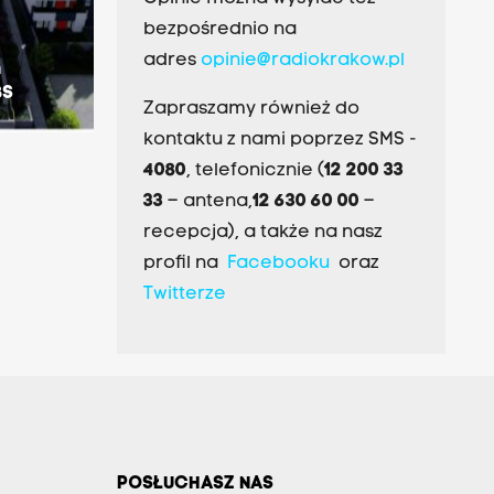
bezpośrednio na
adres
opinie@radiokrakow.pl
m
BS
Zapraszamy również do
kontaktu z nami poprzez SMS -
4080
, telefonicznie (
12 200 33
33
– antena,
12 630 60 00
–
recepcja), a także na nasz
profil na
Facebooku
oraz
Twitterze
POSŁUCHASZ NAS