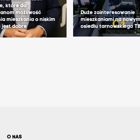
ie, które da
ianom możliwość
Duże zainteresowanie
ia mieszkania o niskim
mieszkaniami na nowy
 jest dobre
osiedlu tarnowskiego T
O NAS