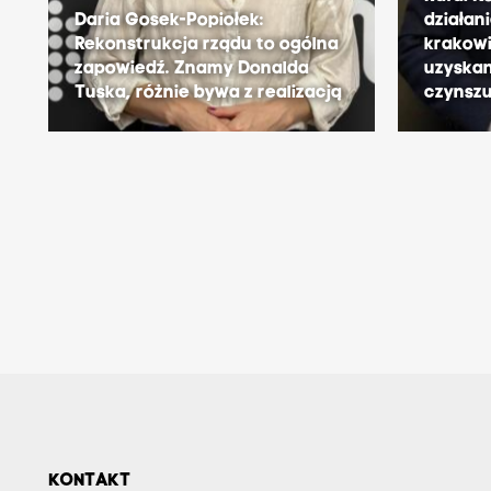
Daria Gosek-Popiołek:
działan
Rekonstrukcja rządu to ogólna
krakow
zapowiedź. Znamy Donalda
uzyskan
Tuska, różnie bywa z realizacją
czynszu
KONTAKT