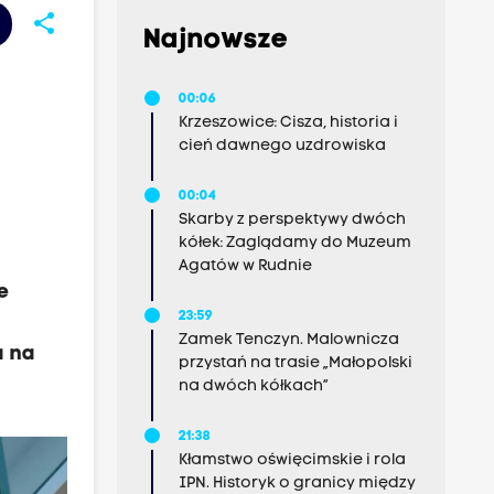
share
Najnowsze
00:06
Krzeszowice: Cisza, historia i
cień dawnego uzdrowiska
00:04
Skarby z perspektywy dwóch
kółek: Zaglądamy do Muzeum
Agatów w Rudnie
e
23:59
Zamek Tenczyn. Malownicza
a na
przystań na trasie „Małopolski
na dwóch kółkach”
21:38
Kłamstwo oświęcimskie i rola
IPN. Historyk o granicy między