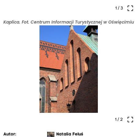
crop_free
1
/ 3
Kaplica. Fot. Centrum Informacji Turystycznej w Oświęcimiu
crop_free
1
/ 2
Autor:
Natalia Feluś