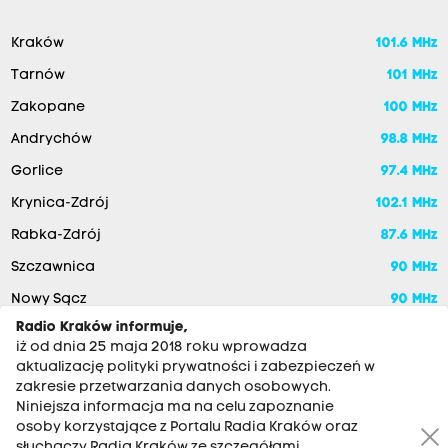
Kraków
101.6 MHz
Tarnów
101 MHz
Zakopane
100 MHz
Andrychów
98.8 MHz
Gorlice
97.4 MHz
Krynica-Zdrój
102.1 MHz
Rabka-Zdrój
87.6 MHz
Szczawnica
90 MHz
Nowy Sącz
90 MHz
Radio Kraków informuje,
iż od dnia 25 maja 2018 roku wprowadza
aktualizację polityki prywatności i zabezpieczeń w
zakresie przetwarzania danych osobowych.
Niniejsza informacja ma na celu zapoznanie
osoby korzystające z Portalu Radia Kraków oraz
słuchaczy Radia Kraków ze szczegółami