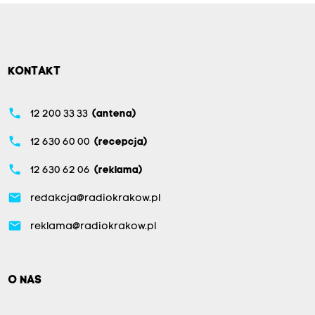
KONTAKT
phone
12 200 33 33
(antena)
phone
12 630 60 00
(recepcja)
phone
12 630 62 06
(reklama)
email
redakcja@radiokrakow.pl
email
reklama@radiokrakow.pl
O NAS