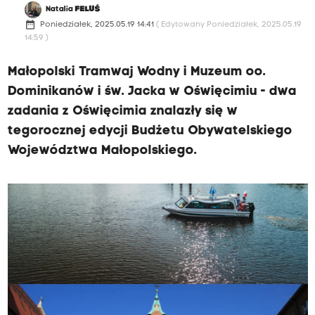
Natalia
FELUŚ
date_range
Poniedziałek, 2025.05.19 14:41
( Edytowany Poniedziałek, 2025.05.19
14:59 )
Małopolski Tramwaj Wodny i Muzeum oo.
Dominikanów i św. Jacka w Oświęcimiu - dwa
zadania z Oświęcimia znalazły się w
tegorocznej edycji Budżetu Obywatelskiego
Województwa Małopolskiego.